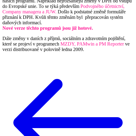
našich programů. Například nejrozsáhlejší změny v DPH od vstupu
do Evropské unie. To se týká především
Podvojného účetnictví,
Company managera a JUW.
Došlo k podstatné změně formuláře
přiznání k DPH. Kvůli těmto změnám byl přepracován systém
daňových informací.
Nové verze těchto programů jsou již hotové.
Dále změny v daních z příjmů, sociálním a zdravotním pojištění,
které se projeví v programech
MZDY, PAMwin a PM Reporter
ve
verzi distribuované v polovině ledna 2009.