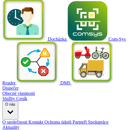
Docházka
Com-Sys
Reader
DMS
Dispečer
Obecné vlastnosti
Služby
Ceník
O nás
O společnosti
Kontakt
Ochrana údajů
Partneři
Spolupráce
Aktuality