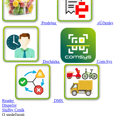
Prodejna
eÚčtenky
Docházka
Com-Sys
Reader
DMS
Dispečer
Služby
Ceník
O společnosti