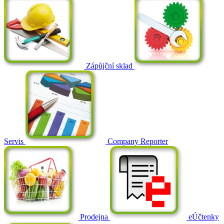
Zápůjční sklad
Servis
Company Reporter
Prodejna
eÚčtenky