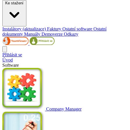
Ke stažení
Instalátory (aktualizace)
Faktury
Ostatní software
Ostatní
dokumenty
Manuály
Demoverze
Odkazy
Přihlásit se
Úvod
Software
Company Manager