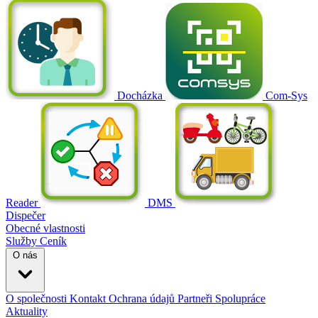
Docházka
Com-Sys
Reader
DMS
Dispečer
Obecné vlastnosti
Služby
Ceník
O nás
O společnosti
Kontakt
Ochrana údajů
Partneři
Spolupráce
Aktuality