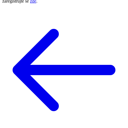
zaregistrujte se
zde
.