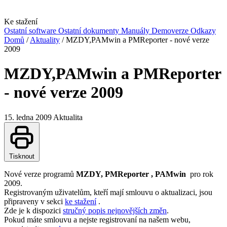
Ke stažení
Ostatní software
Ostatní dokumenty
Manuály
Demoverze
Odkazy
Domů
/
Aktuality
/
MZDY,PAMwin a PMReporter - nové verze
2009
MZDY,PAMwin a PMReporter
- nové verze 2009
15. ledna 2009
Aktualita
Tisknout
Nové verze programů
MZDY, PMReporter , PAMwin
pro rok
2009.
Registrovaným uživatelům, kteří mají smlouvu o aktualizaci, jsou
připraveny v sekci
ke stažení
.
Zde je k dispozici
stručný popis nejnovějších změn
.
Pokud máte smlouvu a nejste registrovaní na našem webu,