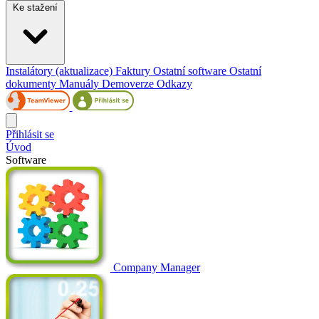
Ke stažení
Instalátory (aktualizace)
Faktury
Ostatní software
Ostatní
dokumenty
Manuály
Demoverze
Odkazy
Přihlásit se
Úvod
Software
Company Manager