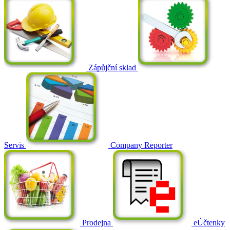
Zápůjční sklad
Servis
Company Reporter
Prodejna
eÚčtenky