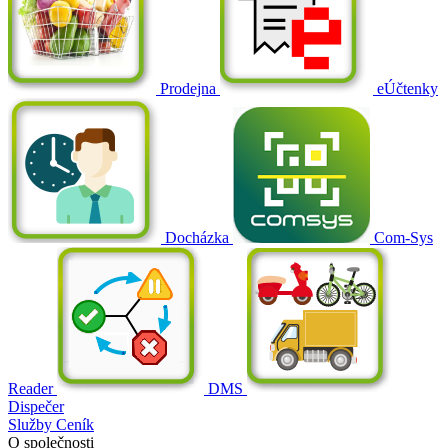
Prodejna
eÚčtenky
Docházka
Com-Sys
Reader
DMS
Dispečer
Služby
Ceník
O společnosti