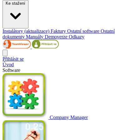
Ke stažení
Instalátory (aktualizace)
Faktury
Ostatní software
Ostatní
dokumenty
Manuály
Demoverze
Odkazy
Přihlásit se
Úvod
Software
Company Manager