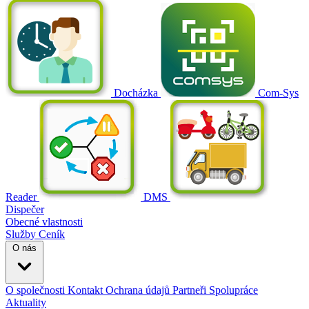
Docházka
Com-Sys
Reader
DMS
Dispečer
Obecné vlastnosti
Služby
Ceník
O nás
O společnosti
Kontakt
Ochrana údajů
Partneři
Spolupráce
Aktuality