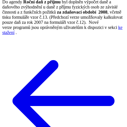
Do agendy
Roční daň z příjmu
byl doplněn výpočet daně a
daňového zvýhodnění u daně z příjmu fyzických osob ze závislé
činnosti a z funkčních požitků
za zdaňovací období 2008
, včetně
tisku formuláře vzor č.13. (Předchozí verze umožňovaly kalkulovat
pouze daň za rok 2007 na formuláři vzor č.12). Nové
verze programů jsou oprávněným uživatelům k dispozici v sekci
ke
stažení
.