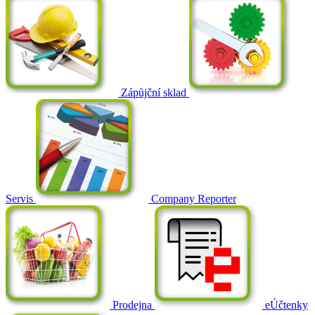
Zápůjční sklad
Servis
Company Reporter
Prodejna
eÚčtenky