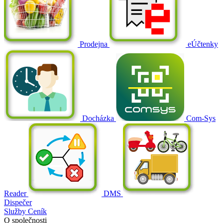
Prodejna
eÚčtenky
Docházka
Com-Sys
Reader
DMS
Dispečer
Služby
Ceník
O společnosti