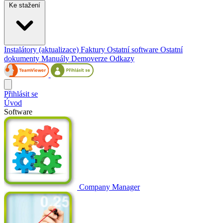
Ke stažení
Instalátory (aktualizace)
Faktury
Ostatní software
Ostatní
dokumenty
Manuály
Demoverze
Odkazy
Přihlásit se
Úvod
Software
Company Manager