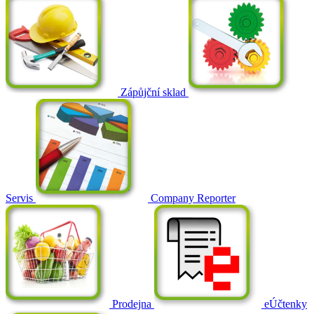
Zápůjční sklad
Servis
Company Reporter
Prodejna
eÚčtenky