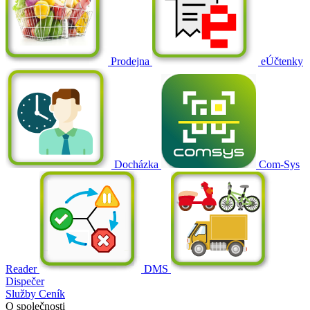
Prodejna
eÚčtenky
Docházka
Com-Sys
Reader
DMS
Dispečer
Služby
Ceník
O společnosti