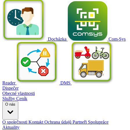
Docházka
Com-Sys
Reader
DMS
Dispečer
Obecné vlastnosti
Služby
Ceník
O nás
O společnosti
Kontakt
Ochrana údajů
Partneři
Spolupráce
Aktuality