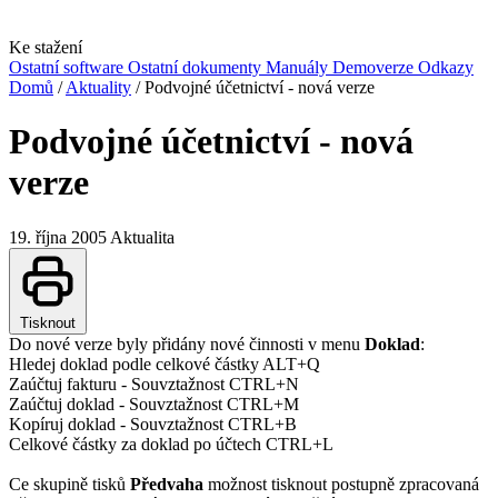
Ke stažení
Ostatní software
Ostatní dokumenty
Manuály
Demoverze
Odkazy
Domů
/
Aktuality
/
Podvojné účetnictví - nová verze
Podvojné účetnictví - nová
verze
19. října 2005
Aktualita
Tisknout
Do nové verze byly přidány nové činnosti v menu
Doklad
:
Hledej doklad podle celkové částky ALT+Q
Zaúčtuj fakturu - Souvztažnost CTRL+N
Zaúčtuj doklad - Souvztažnost CTRL+M
Kopíruj doklad - Souvztažnost CTRL+B
Celkové částky za doklad po účtech CTRL+L
Ce skupině tisků
Předvaha
možnost tisknout postupně zpracovaná