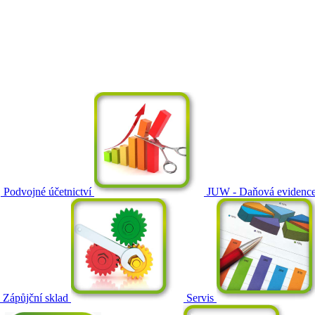
Podvojné účetnictví
JUW - Daňová evidenc
Zápůjční sklad
Servis