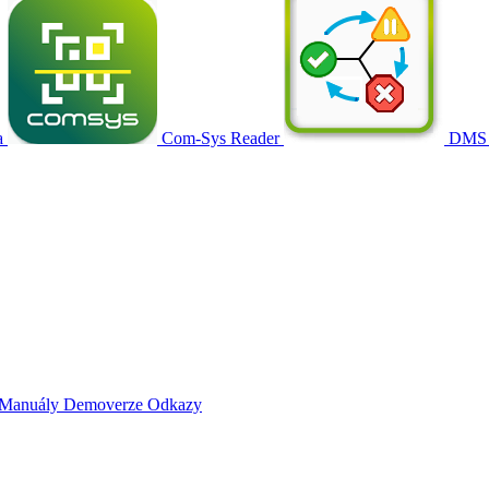
a
Com-Sys Reader
DMS
Manuály
Demoverze
Odkazy