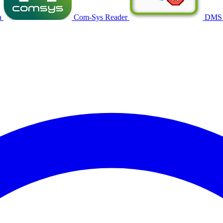
a
Com-Sys Reader
DMS