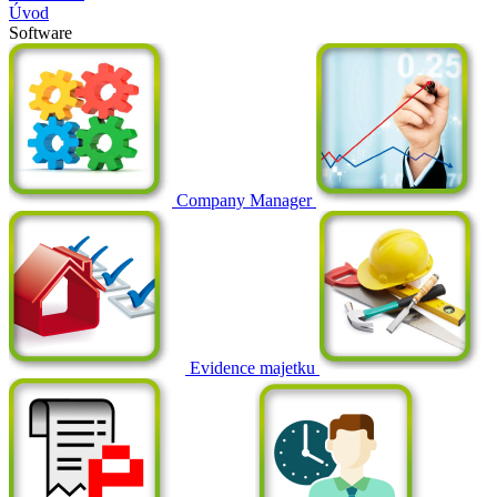
Úvod
Software
Company Manager
Evidence majetku