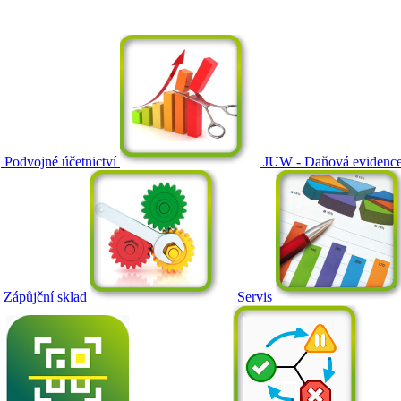
Podvojné účetnictví
JUW - Daňová evidenc
Zápůjční sklad
Servis