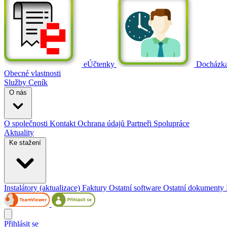
eÚčtenky
Docházk
Obecné vlastnosti
Služby
Ceník
O nás
O společnosti
Kontakt
Ochrana údajů
Partneři
Spolupráce
Aktuality
Ke stažení
Instalátory (aktualizace)
Faktury
Ostatní software
Ostatní dokumenty
Přihlásit se