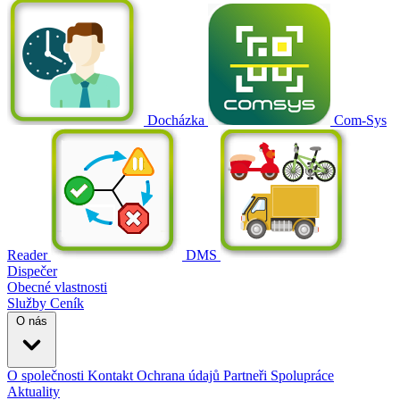
Docházka
Com-Sys
Reader
DMS
Dispečer
Obecné vlastnosti
Služby
Ceník
O nás
O společnosti
Kontakt
Ochrana údajů
Partneři
Spolupráce
Aktuality