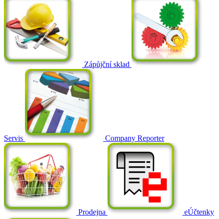
Zápůjční sklad
Servis
Company Reporter
Prodejna
eÚčtenky