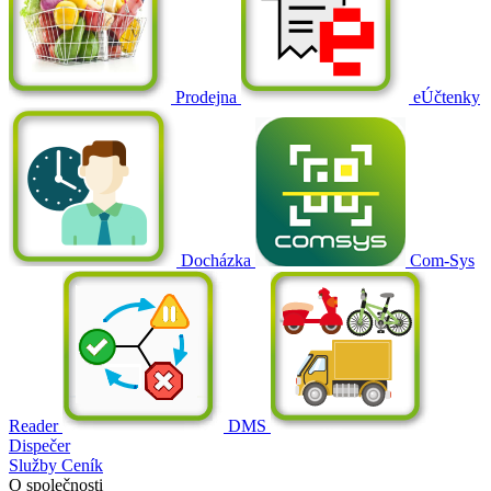
Prodejna
eÚčtenky
Docházka
Com-Sys
Reader
DMS
Dispečer
Služby
Ceník
O společnosti