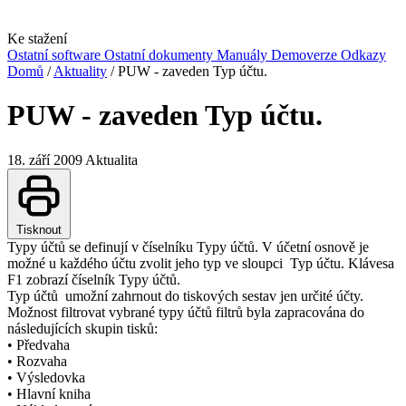
Ke stažení
Ostatní software
Ostatní dokumenty
Manuály
Demoverze
Odkazy
Domů
/
Aktuality
/
PUW - zaveden Typ účtu.
PUW - zaveden Typ účtu.
18. září 2009
Aktualita
Tisknout
Typy účtů se definují v číselníku Typy účtů. V účetní osnově je
možné u každého účtu zvolit jeho typ ve sloupci Typ účtu. Klávesa
F1 zobrazí číselník Typy účtů.
Typ účtů umožní zahrnout do tiskových sestav jen určité účty.
Možnost filtrovat vybrané typy účtů filtrů byla zapracována do
následujících skupin tisků:
• Předvaha
• Rozvaha
• Výsledovka
• Hlavní kniha