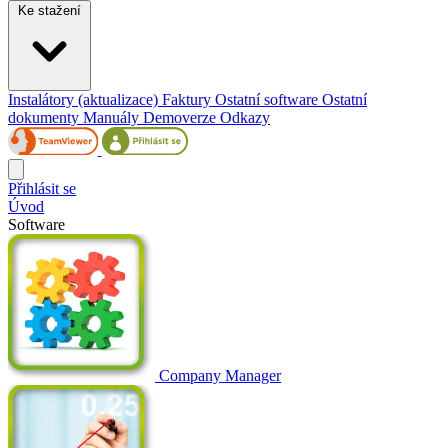
Ke stažení
Instalátory (aktualizace)
Faktury
Ostatní software
Ostatní
dokumenty
Manuály
Demoverze
Odkazy
Přihlásit se
Úvod
Software
Company Manager