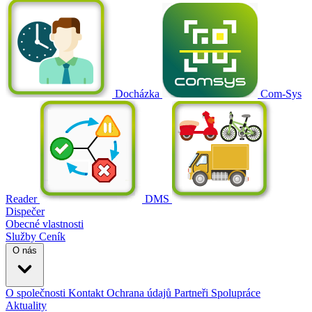
Docházka
Com-Sys
Reader
DMS
Dispečer
Obecné vlastnosti
Služby
Ceník
O nás
O společnosti
Kontakt
Ochrana údajů
Partneři
Spolupráce
Aktuality