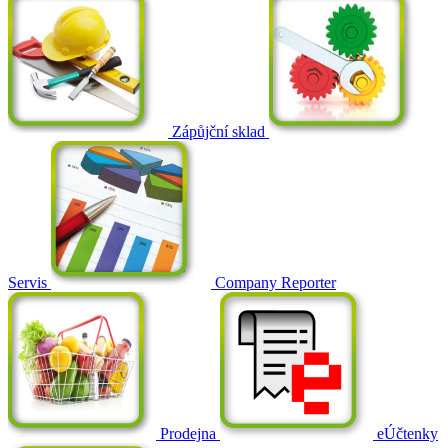
Zápůjční sklad
Servis
Company Reporter
Prodejna
eÚčtenky