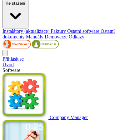
Ke stažení
Instalátory (aktualizace)
Faktury
Ostatní software
Ostatní
dokumenty
Manuály
Demoverze
Odkazy
Přihlásit se
Úvod
Software
Company Manager