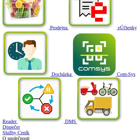
Prodejna
eÚčtenky
Docházka
Com-Sys
Reader
DMS
Dispečer
Služby
Ceník
O společnosti