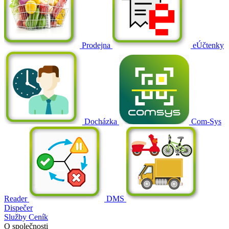
Prodejna
eÚčtenky
Docházka
Com-Sys
Reader
DMS
Dispečer
Služby
Ceník
O společnosti