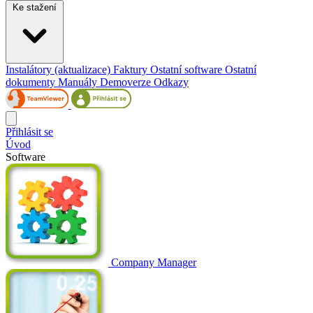
Ke stažení
Instalátory (aktualizace)
Faktury
Ostatní software
Ostatní
dokumenty
Manuály
Demoverze
Odkazy
Přihlásit se
Úvod
Software
Company Manager