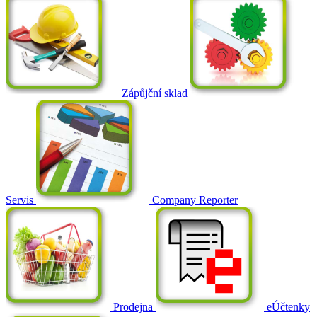
Zápůjční sklad
Servis
Company Reporter
Prodejna
eÚčtenky