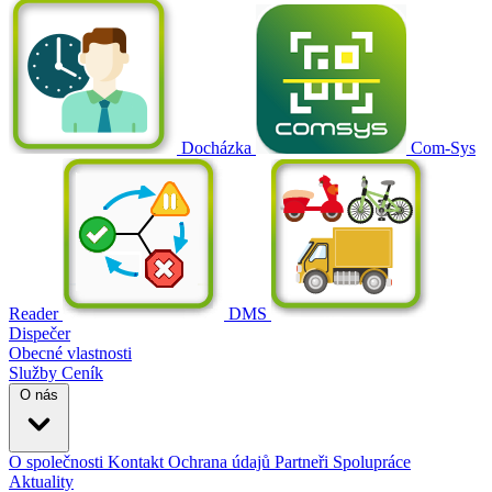
Docházka
Com-Sys
Reader
DMS
Dispečer
Obecné vlastnosti
Služby
Ceník
O nás
O společnosti
Kontakt
Ochrana údajů
Partneři
Spolupráce
Aktuality