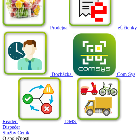
Prodejna
eÚčtenky
Docházka
Com-Sys
Reader
DMS
Dispečer
Služby
Ceník
O společnosti