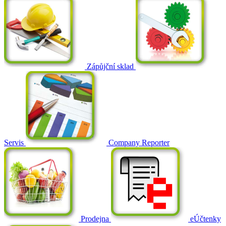
Zápůjční sklad
Servis
Company Reporter
Prodejna
eÚčtenky