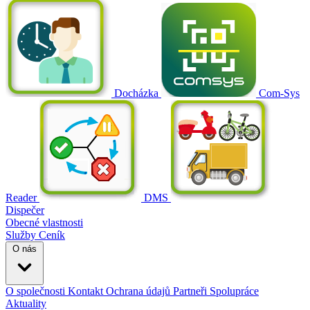
Docházka
Com-Sys
Reader
DMS
Dispečer
Obecné vlastnosti
Služby
Ceník
O nás
O společnosti
Kontakt
Ochrana údajů
Partneři
Spolupráce
Aktuality