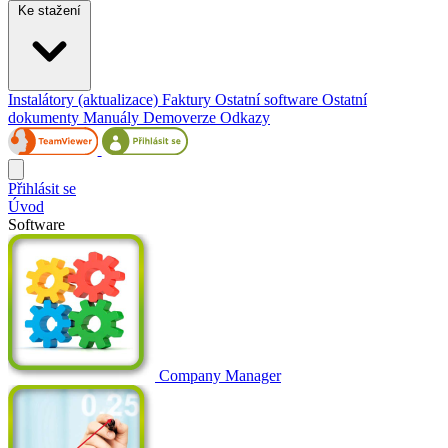
Ke stažení
Instalátory (aktualizace)
Faktury
Ostatní software
Ostatní
dokumenty
Manuály
Demoverze
Odkazy
Přihlásit se
Úvod
Software
Company Manager