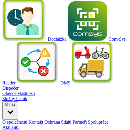
Docházka
Com-Sys
Reader
DMS
Dispečer
Obecné vlastnosti
Služby
Ceník
O nás
O společnosti
Kontakt
Ochrana údajů
Partneři
Spolupráce
Aktuality