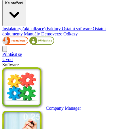
Ke stažení
Instalátory (aktualizace)
Faktury
Ostatní software
Ostatní
dokumenty
Manuály
Demoverze
Odkazy
Přihlásit se
Úvod
Software
Company Manager