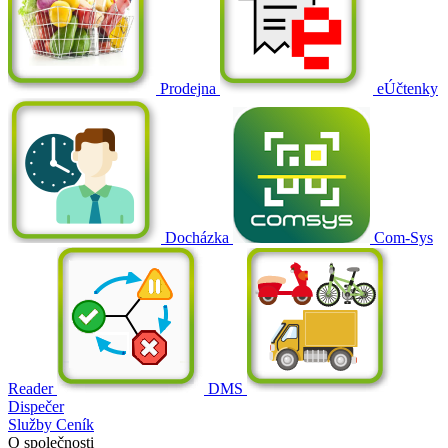
Prodejna
eÚčtenky
Docházka
Com-Sys
Reader
DMS
Dispečer
Služby
Ceník
O společnosti