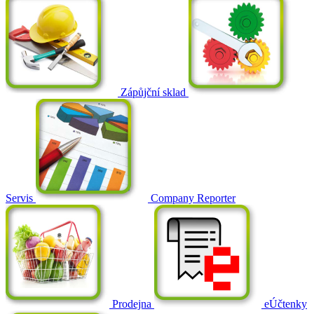
Zápůjční sklad
Servis
Company Reporter
Prodejna
eÚčtenky