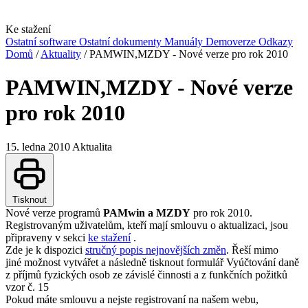
Ke stažení
Ostatní software
Ostatní dokumenty
Manuály
Demoverze
Odkazy
Domů
/
Aktuality
/
PAMWIN,MZDY - Nové verze pro rok 2010
PAMWIN,MZDY - Nové verze
pro rok 2010
15. ledna 2010
Aktualita
Tisknout
Nové verze programů
PAMwin a MZDY
pro rok 2010.
Registrovaným uživatelům, kteří mají smlouvu o aktualizaci, jsou
připraveny v sekci
ke stažení
.
Zde je k dispozici
stručný popis nejnovějších změn
. Řeší mimo
jiné možnost vytvářet a následně tisknout formulář
Vyúčtování daně
z příjmů fyzických osob ze závislé činnosti a z funkčních požitků
vzor č. 15
Pokud máte smlouvu a nejste registrovaní na našem webu,