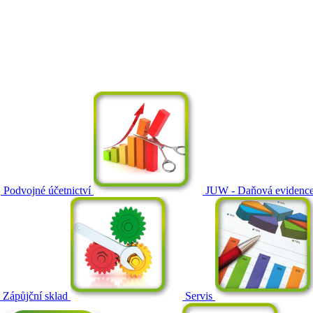
Podvojné účetnictví
JUW - Daňová evidenc
Zápůjční sklad
Servis