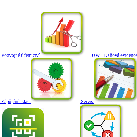
Podvojné účetnictví
JUW - Daňová evidenc
Zápůjční sklad
Servis