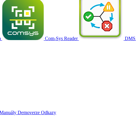
a
Com-Sys Reader
DMS
Manuály
Demoverze
Odkazy