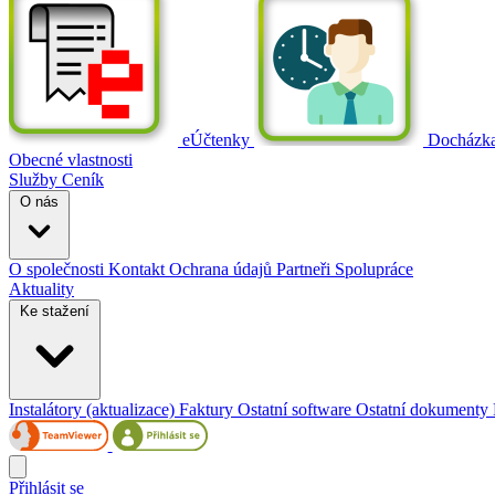
eÚčtenky
Docházk
Obecné vlastnosti
Služby
Ceník
O nás
O společnosti
Kontakt
Ochrana údajů
Partneři
Spolupráce
Aktuality
Ke stažení
Instalátory (aktualizace)
Faktury
Ostatní software
Ostatní dokumenty
Přihlásit se