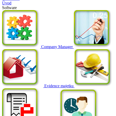
Úvod
Software
Company Manager
Evidence majetku