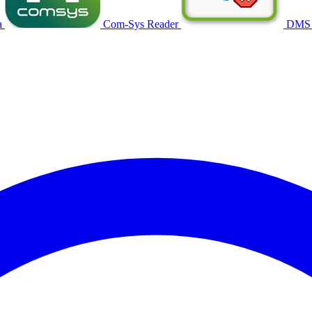
a
Com-Sys Reader
DMS