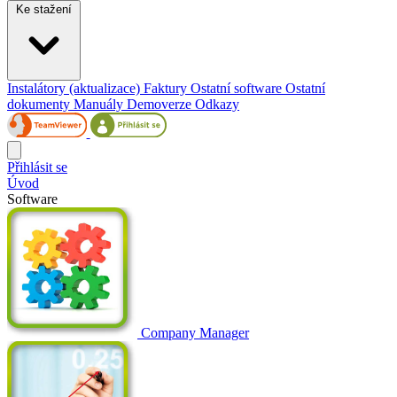
Ke stažení
Instalátory (aktualizace)
Faktury
Ostatní software
Ostatní
dokumenty
Manuály
Demoverze
Odkazy
Přihlásit se
Úvod
Software
Company Manager