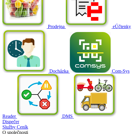
Prodejna
eÚčtenky
Docházka
Com-Sys
Reader
DMS
Dispečer
Služby
Ceník
O společnosti