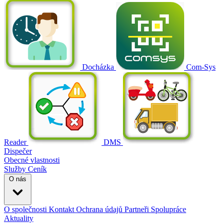
Docházka
Com-Sys
Reader
DMS
Dispečer
Obecné vlastnosti
Služby
Ceník
O nás
O společnosti
Kontakt
Ochrana údajů
Partneři
Spolupráce
Aktuality