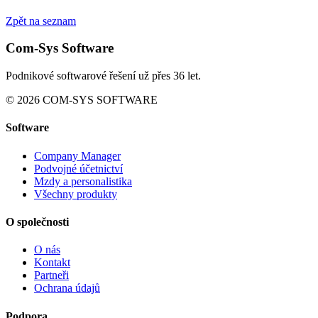
Zpět na seznam
Com-Sys Software
Podnikové softwarové řešení už přes 36 let.
© 2026 COM-SYS SOFTWARE
Software
Company Manager
Podvojné účetnictví
Mzdy a personalistika
Všechny produkty
O společnosti
O nás
Kontakt
Partneři
Ochrana údajů
Podpora