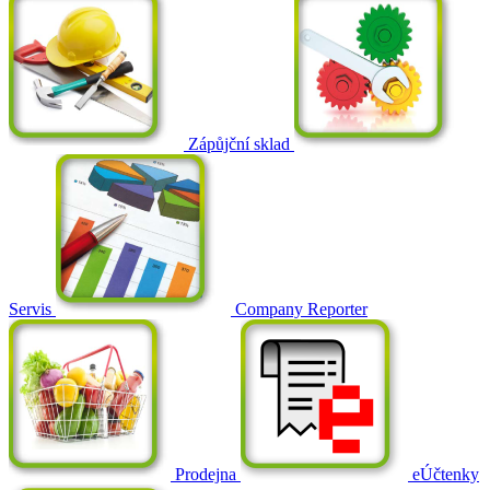
Zápůjční sklad
Servis
Company Reporter
Prodejna
eÚčtenky