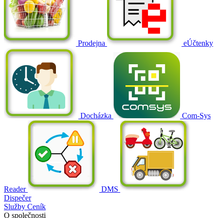
Prodejna
eÚčtenky
Docházka
Com-Sys
Reader
DMS
Dispečer
Služby
Ceník
O společnosti