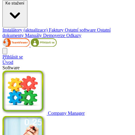
Ke stažení
Instalátory (aktualizace)
Faktury
Ostatní software
Ostatní
dokumenty
Manuály
Demoverze
Odkazy
Přihlásit se
Úvod
Software
Company Manager