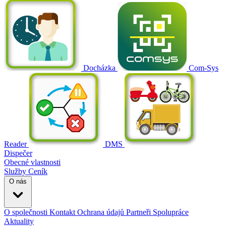
Docházka
Com-Sys
Reader
DMS
Dispečer
Obecné vlastnosti
Služby
Ceník
O nás
O společnosti
Kontakt
Ochrana údajů
Partneři
Spolupráce
Aktuality