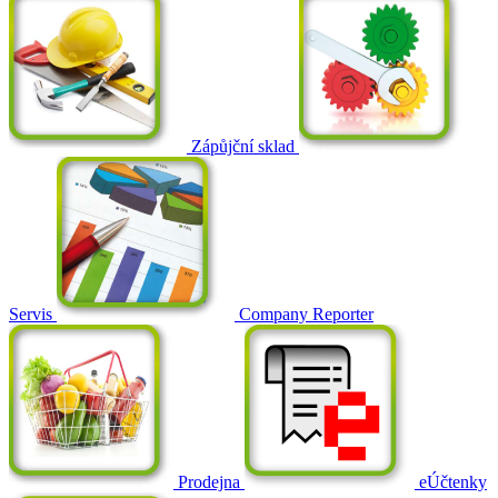
Zápůjční sklad
Servis
Company Reporter
Prodejna
eÚčtenky