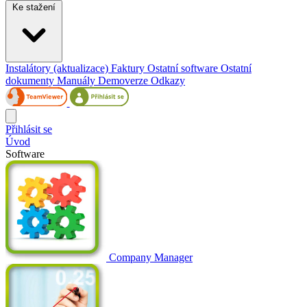
Ke stažení
Instalátory (aktualizace)
Faktury
Ostatní software
Ostatní
dokumenty
Manuály
Demoverze
Odkazy
Přihlásit se
Úvod
Software
Company Manager