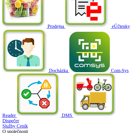
Prodejna
eÚčtenky
Docházka
Com-Sys
Reader
DMS
Dispečer
Služby
Ceník
O společnosti