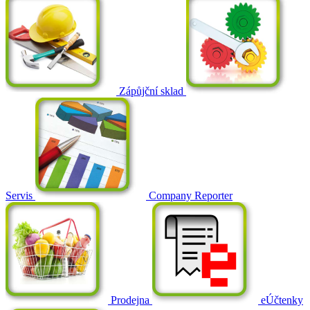
Zápůjční sklad
Servis
Company Reporter
Prodejna
eÚčtenky