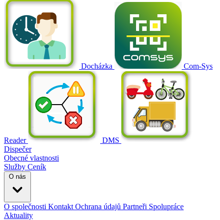
Docházka
Com-Sys
Reader
DMS
Dispečer
Obecné vlastnosti
Služby
Ceník
O nás
O společnosti
Kontakt
Ochrana údajů
Partneři
Spolupráce
Aktuality