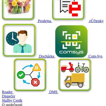
Prodejna
eÚčtenky
Docházka
Com-Sys
Reader
DMS
Dispečer
Služby
Ceník
O společnosti