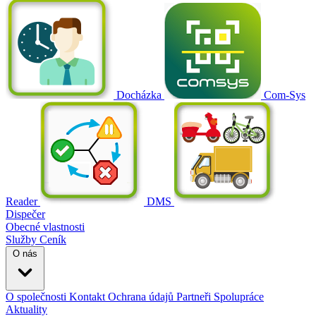
Docházka
Com-Sys
Reader
DMS
Dispečer
Obecné vlastnosti
Služby
Ceník
O nás
O společnosti
Kontakt
Ochrana údajů
Partneři
Spolupráce
Aktuality