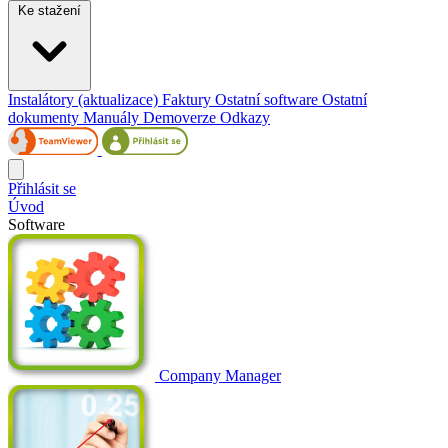
Ke stažení
Instalátory (aktualizace)
Faktury
Ostatní software
Ostatní
dokumenty
Manuály
Demoverze
Odkazy
Přihlásit se
Úvod
Software
Company Manager