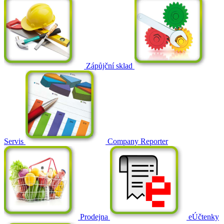
Zápůjční sklad
Servis
Company Reporter
Prodejna
eÚčtenky