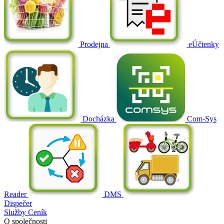
Prodejna
eÚčtenky
Docházka
Com-Sys
Reader
DMS
Dispečer
Služby
Ceník
O společnosti