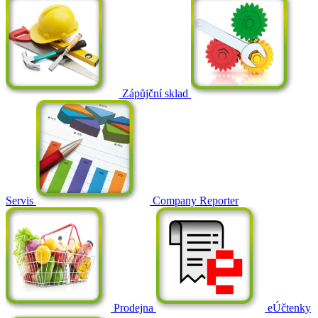
Zápůjční sklad
Servis
Company Reporter
Prodejna
eÚčtenky