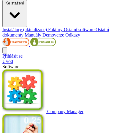
Ke stažení
Instalátory (aktualizace)
Faktury
Ostatní software
Ostatní
dokumenty
Manuály
Demoverze
Odkazy
Přihlásit se
Úvod
Software
Company Manager