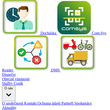
Docházka
Com-Sys
Reader
DMS
Dispečer
Obecné vlastnosti
Služby
Ceník
O nás
O společnosti
Kontakt
Ochrana údajů
Partneři
Spolupráce
Aktuality