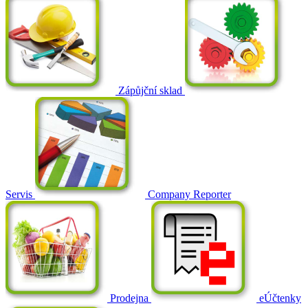
Zápůjční sklad
Servis
Company Reporter
Prodejna
eÚčtenky