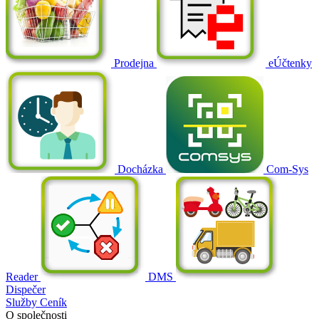
Prodejna
eÚčtenky
Docházka
Com-Sys
Reader
DMS
Dispečer
Služby
Ceník
O společnosti