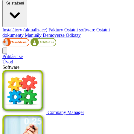
Ke stažení
Instalátory (aktualizace)
Faktury
Ostatní software
Ostatní
dokumenty
Manuály
Demoverze
Odkazy
Přihlásit se
Úvod
Software
Company Manager