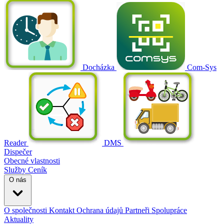
Docházka
Com-Sys
Reader
DMS
Dispečer
Obecné vlastnosti
Služby
Ceník
O nás
O společnosti
Kontakt
Ochrana údajů
Partneři
Spolupráce
Aktuality