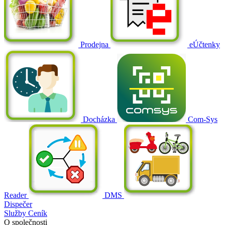
Prodejna
eÚčtenky
Docházka
Com-Sys
Reader
DMS
Dispečer
Služby
Ceník
O společnosti