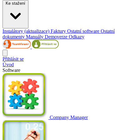
Ke stažení
Instalátory (aktualizace)
Faktury
Ostatní software
Ostatní
dokumenty
Manuály
Demoverze
Odkazy
Přihlásit se
Úvod
Software
Company Manager