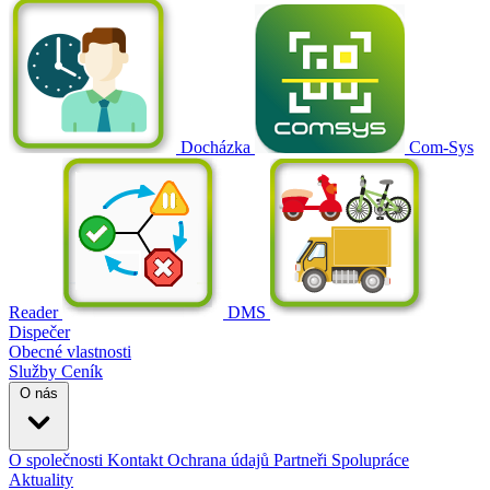
Docházka
Com-Sys
Reader
DMS
Dispečer
Obecné vlastnosti
Služby
Ceník
O nás
O společnosti
Kontakt
Ochrana údajů
Partneři
Spolupráce
Aktuality