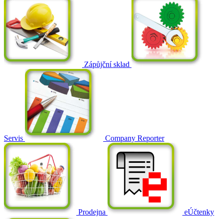
Zápůjční sklad
Servis
Company Reporter
Prodejna
eÚčtenky