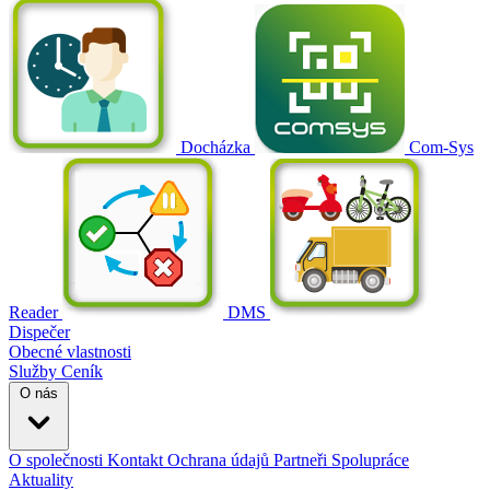
Docházka
Com-Sys
Reader
DMS
Dispečer
Obecné vlastnosti
Služby
Ceník
O nás
O společnosti
Kontakt
Ochrana údajů
Partneři
Spolupráce
Aktuality