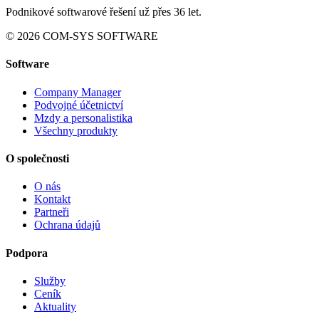
Podnikové softwarové řešení už přes 36 let.
© 2026 COM-SYS SOFTWARE
Software
Company Manager
Podvojné účetnictví
Mzdy a personalistika
Všechny produkty
O společnosti
O nás
Kontakt
Partneři
Ochrana údajů
Podpora
Služby
Ceník
Aktuality