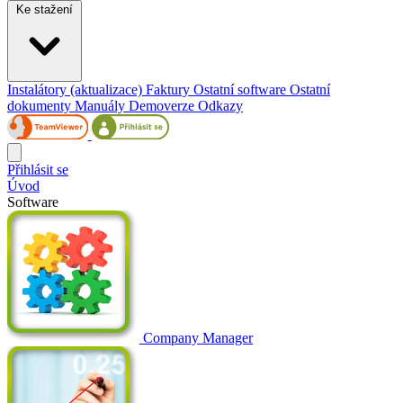
Ke stažení
Instalátory (aktualizace)
Faktury
Ostatní software
Ostatní
dokumenty
Manuály
Demoverze
Odkazy
Přihlásit se
Úvod
Software
Company Manager