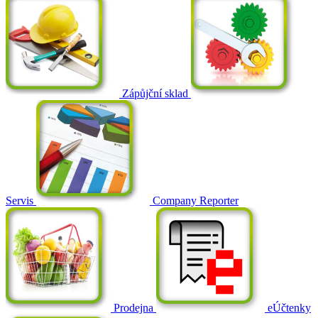
Zápůjční sklad
Servis
Company Reporter
Prodejna
eÚčtenky