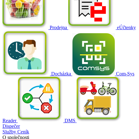
Prodejna
eÚčtenky
Docházka
Com-Sys
Reader
DMS
Dispečer
Služby
Ceník
O společnosti