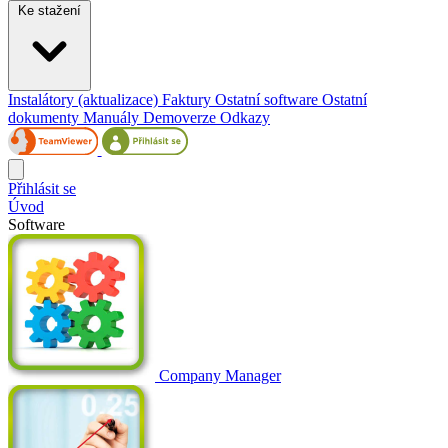
Ke stažení
Instalátory (aktualizace)
Faktury
Ostatní software
Ostatní
dokumenty
Manuály
Demoverze
Odkazy
Přihlásit se
Úvod
Software
Company Manager