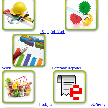
Zápůjční sklad
Servis
Company Reporter
Prodejna
eÚčtenky