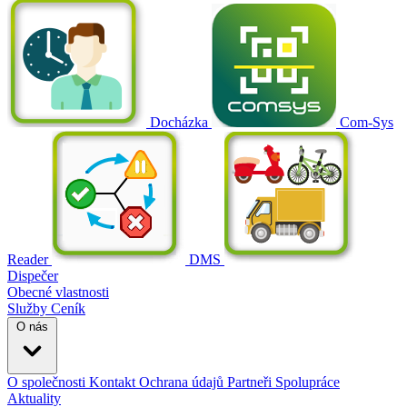
Docházka
Com-Sys
Reader
DMS
Dispečer
Obecné vlastnosti
Služby
Ceník
O nás
O společnosti
Kontakt
Ochrana údajů
Partneři
Spolupráce
Aktuality