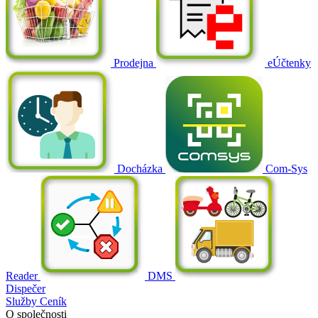
Prodejna
eÚčtenky
Docházka
Com-Sys
Reader
DMS
Dispečer
Služby
Ceník
O společnosti