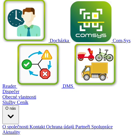
Docházka
Com-Sys
Reader
DMS
Dispečer
Obecné vlastnosti
Služby
Ceník
O nás
O společnosti
Kontakt
Ochrana údajů
Partneři
Spolupráce
Aktuality