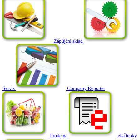
Zápůjční sklad
Servis
Company Reporter
Prodejna
eÚčtenky