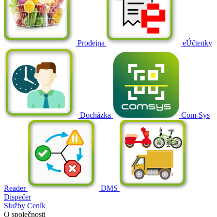
Prodejna
eÚčtenky
Docházka
Com-Sys
Reader
DMS
Dispečer
Služby
Ceník
O společnosti