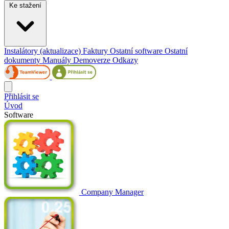
Ke stažení
Instalátory (aktualizace)
Faktury
Ostatní software
Ostatní
dokumenty
Manuály
Demoverze
Odkazy
Přihlásit se
Úvod
Software
Company Manager