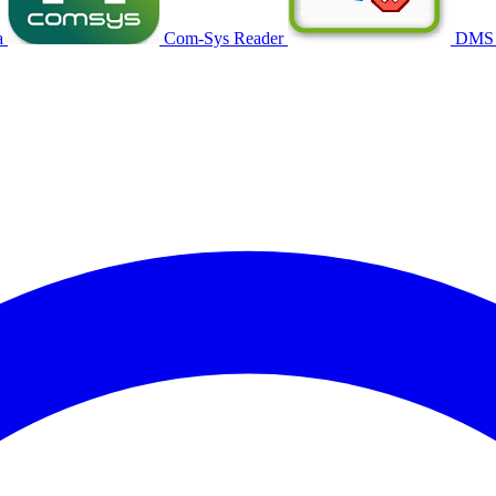
a
Com-Sys Reader
DMS