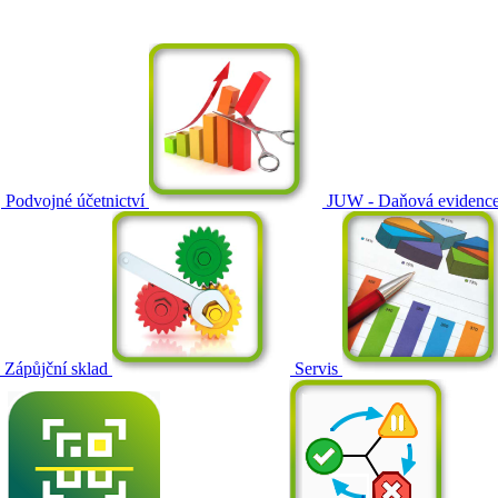
Podvojné účetnictví
JUW - Daňová evidenc
Zápůjční sklad
Servis