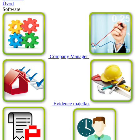
Úvod
Software
Company Manager
Evidence majetku