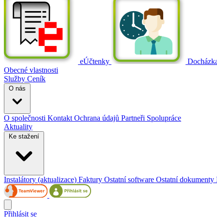
eÚčtenky
Docházk
Obecné vlastnosti
Služby
Ceník
O nás
O společnosti
Kontakt
Ochrana údajů
Partneři
Spolupráce
Aktuality
Ke stažení
Instalátory (aktualizace)
Faktury
Ostatní software
Ostatní dokumenty
Přihlásit se