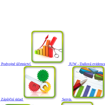
Podvojné účetnictví
JUW - Daňová evidenc
Zápůjční sklad
Servis