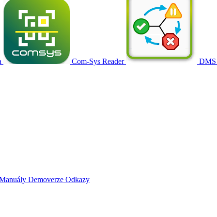
a
Com-Sys Reader
DMS
Manuály
Demoverze
Odkazy