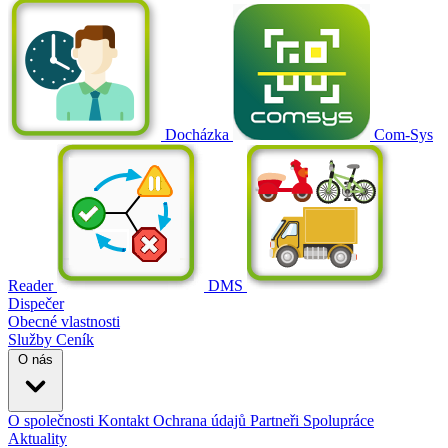
Docházka
Com-Sys
Reader
DMS
Dispečer
Obecné vlastnosti
Služby
Ceník
O nás
O společnosti
Kontakt
Ochrana údajů
Partneři
Spolupráce
Aktuality