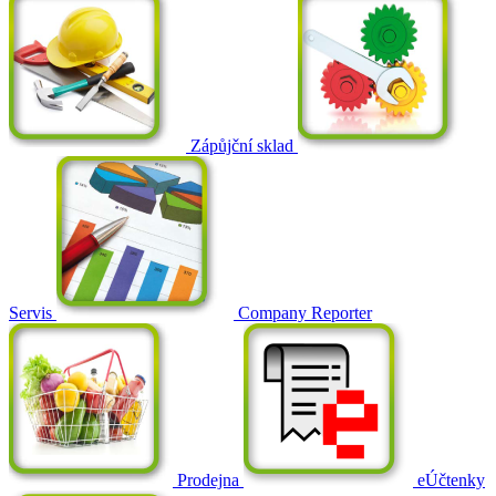
Zápůjční sklad
Servis
Company Reporter
Prodejna
eÚčtenky