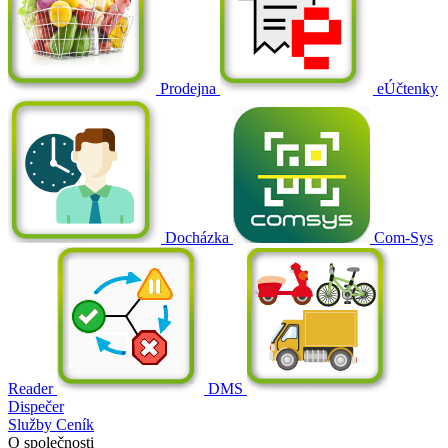
Prodejna
eÚčtenky
Docházka
Com-Sys
Reader
DMS
Dispečer
Služby
Ceník
O společnosti