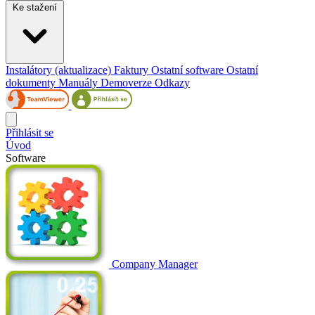
Ke stažení
Instalátory (aktualizace)
Faktury
Ostatní software
Ostatní
dokumenty
Manuály
Demoverze
Odkazy
Přihlásit se
Úvod
Software
Company Manager