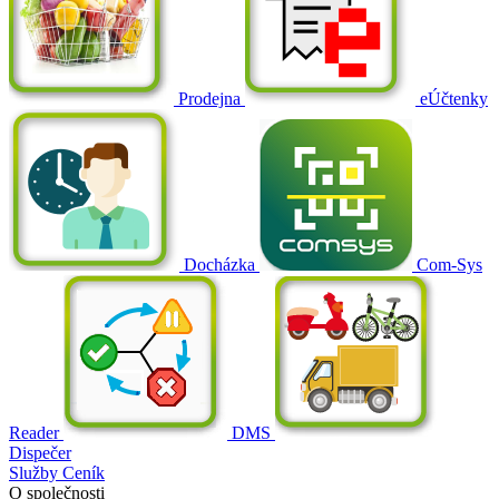
Prodejna
eÚčtenky
Docházka
Com-Sys
Reader
DMS
Dispečer
Služby
Ceník
O společnosti