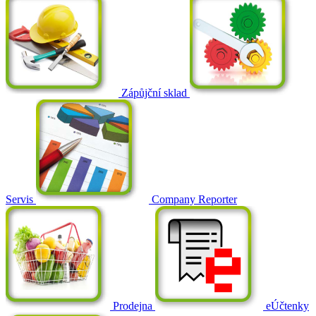
Zápůjční sklad
Servis
Company Reporter
Prodejna
eÚčtenky