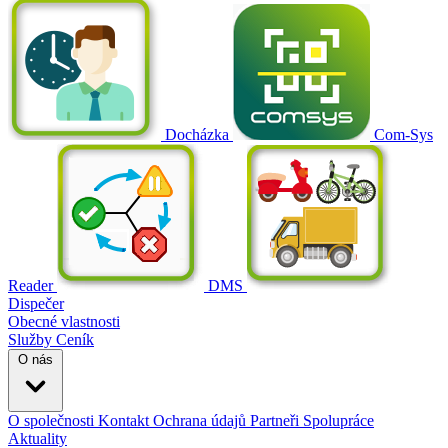
Docházka
Com-Sys
Reader
DMS
Dispečer
Obecné vlastnosti
Služby
Ceník
O nás
O společnosti
Kontakt
Ochrana údajů
Partneři
Spolupráce
Aktuality