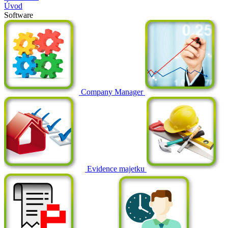
Úvod
Software
Company Manager
Evidence majetku