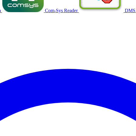
a
Com-Sys Reader
DMS