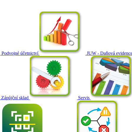
Podvojné účetnictví
JUW - Daňová evidenc
Zápůjční sklad
Servis