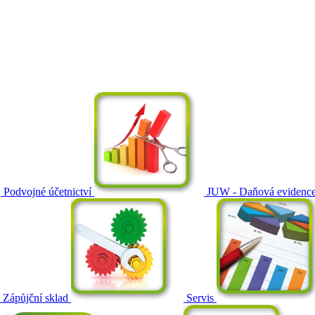
Podvojné účetnictví
JUW - Daňová evidenc
Zápůjční sklad
Servis