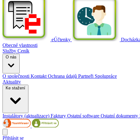
eÚčtenky
Docházk
Obecné vlastnosti
Služby
Ceník
O nás
O společnosti
Kontakt
Ochrana údajů
Partneři
Spolupráce
Aktuality
Ke stažení
Instalátory (aktualizace)
Faktury
Ostatní software
Ostatní dokumenty
Přihlásit se