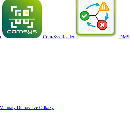
a
Com-Sys Reader
DMS
Manuály
Demoverze
Odkazy