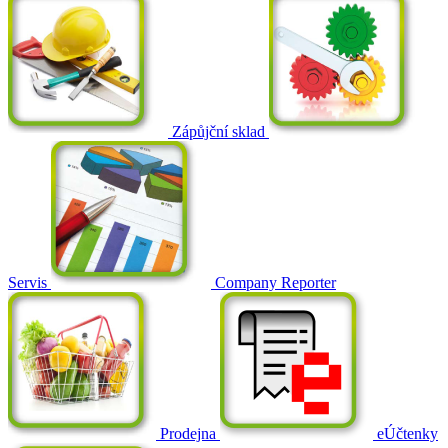
Zápůjční sklad
Servis
Company Reporter
Prodejna
eÚčtenky