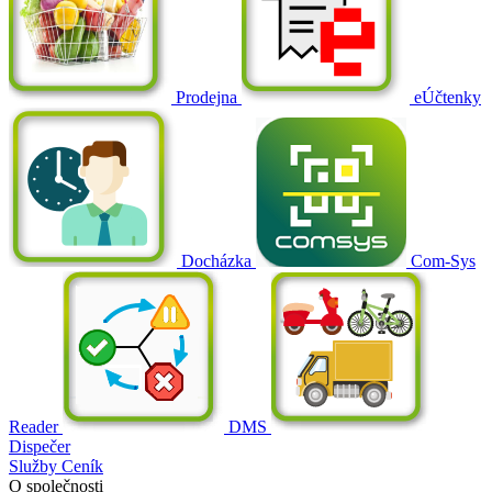
Prodejna
eÚčtenky
Docházka
Com-Sys
Reader
DMS
Dispečer
Služby
Ceník
O společnosti