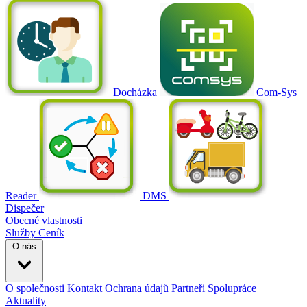
Docházka
Com-Sys
Reader
DMS
Dispečer
Obecné vlastnosti
Služby
Ceník
O nás
O společnosti
Kontakt
Ochrana údajů
Partneři
Spolupráce
Aktuality