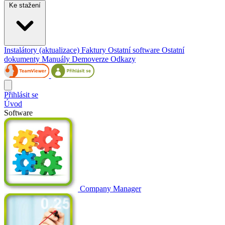
Ke stažení
Instalátory (aktualizace)
Faktury
Ostatní software
Ostatní
dokumenty
Manuály
Demoverze
Odkazy
Přihlásit se
Úvod
Software
Company Manager