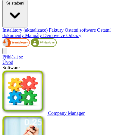
Ke stažení
Instalátory (aktualizace)
Faktury
Ostatní software
Ostatní
dokumenty
Manuály
Demoverze
Odkazy
Přihlásit se
Úvod
Software
Company Manager