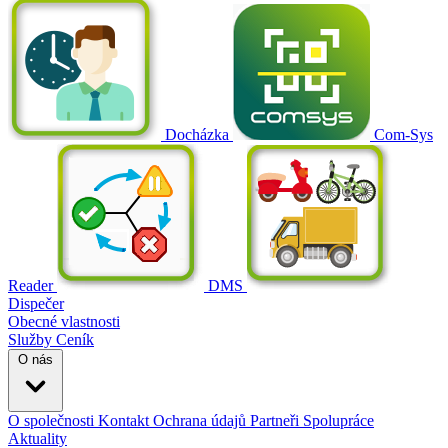
Docházka
Com-Sys
Reader
DMS
Dispečer
Obecné vlastnosti
Služby
Ceník
O nás
O společnosti
Kontakt
Ochrana údajů
Partneři
Spolupráce
Aktuality