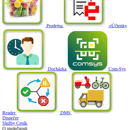
Prodejna
eÚčtenky
Docházka
Com-Sys
Reader
DMS
Dispečer
Služby
Ceník
O společnosti