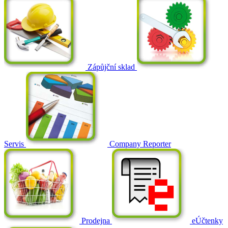
Zápůjční sklad
Servis
Company Reporter
Prodejna
eÚčtenky