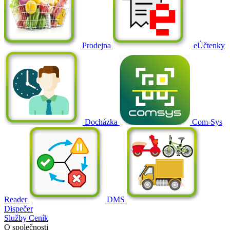
Prodejna
eÚčtenky
Docházka
Com-Sys
Reader
DMS
Dispečer
Služby
Ceník
O společnosti