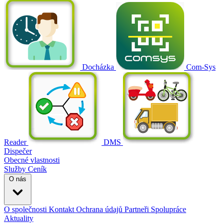
Docházka
Com-Sys
Reader
DMS
Dispečer
Obecné vlastnosti
Služby
Ceník
O nás
O společnosti
Kontakt
Ochrana údajů
Partneři
Spolupráce
Aktuality