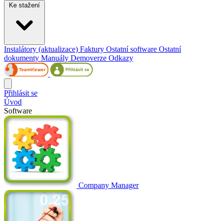
Ke stažení
Instalátory (aktualizace)
Faktury
Ostatní software
Ostatní
dokumenty
Manuály
Demoverze
Odkazy
Přihlásit se
Úvod
Software
Company Manager