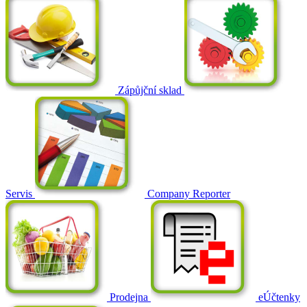
Zápůjční sklad
Servis
Company Reporter
Prodejna
eÚčtenky