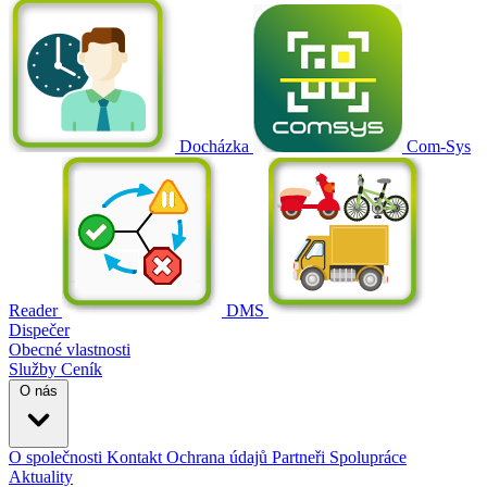
Docházka
Com-Sys
Reader
DMS
Dispečer
Obecné vlastnosti
Služby
Ceník
O nás
O společnosti
Kontakt
Ochrana údajů
Partneři
Spolupráce
Aktuality