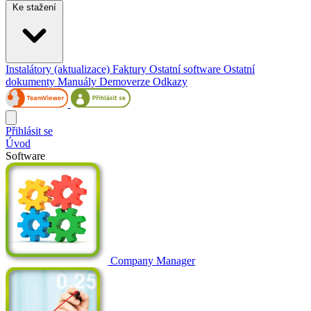
Ke stažení
Instalátory (aktualizace)
Faktury
Ostatní software
Ostatní
dokumenty
Manuály
Demoverze
Odkazy
Přihlásit se
Úvod
Software
Company Manager