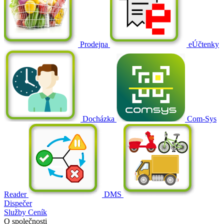
Prodejna
eÚčtenky
Docházka
Com-Sys
Reader
DMS
Dispečer
Služby
Ceník
O společnosti