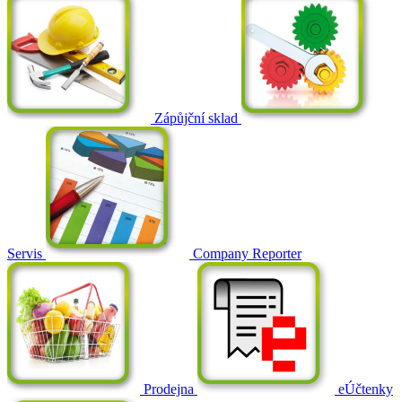
Zápůjční sklad
Servis
Company Reporter
Prodejna
eÚčtenky