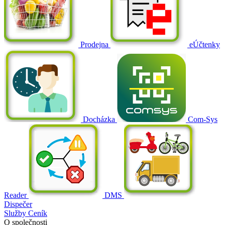
Prodejna
eÚčtenky
Docházka
Com-Sys
Reader
DMS
Dispečer
Služby
Ceník
O společnosti