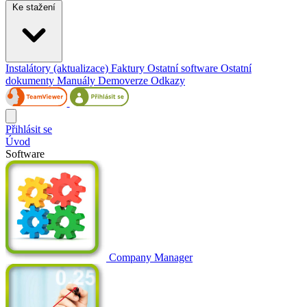
Ke stažení
Instalátory (aktualizace)
Faktury
Ostatní software
Ostatní
dokumenty
Manuály
Demoverze
Odkazy
Přihlásit se
Úvod
Software
Company Manager