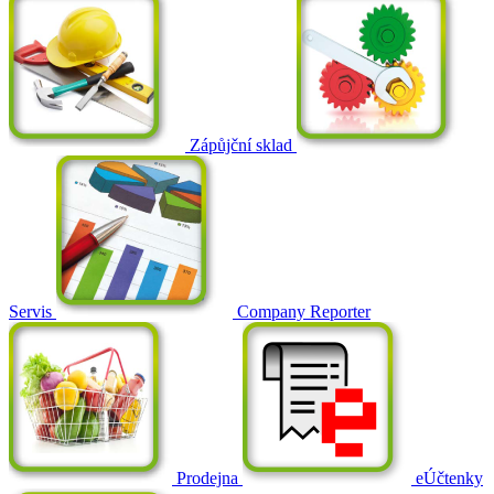
Zápůjční sklad
Servis
Company Reporter
Prodejna
eÚčtenky