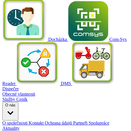
Docházka
Com-Sys
Reader
DMS
Dispečer
Obecné vlastnosti
Služby
Ceník
O nás
O společnosti
Kontakt
Ochrana údajů
Partneři
Spolupráce
Aktuality