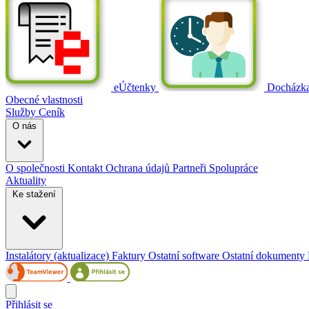
eÚčtenky
Docházk
Obecné vlastnosti
Služby
Ceník
O nás
O společnosti
Kontakt
Ochrana údajů
Partneři
Spolupráce
Aktuality
Ke stažení
Instalátory (aktualizace)
Faktury
Ostatní software
Ostatní dokumenty
Přihlásit se