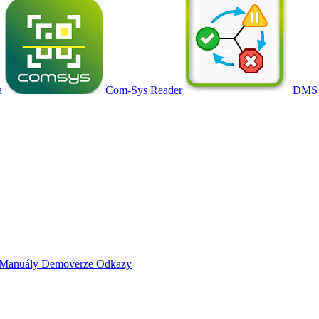
a
Com-Sys Reader
DMS
Manuály
Demoverze
Odkazy