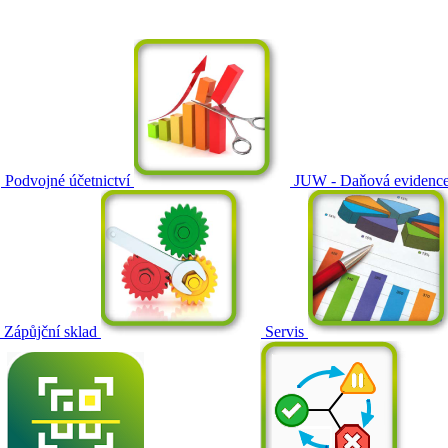
Podvojné účetnictví
JUW - Daňová evidenc
Zápůjční sklad
Servis