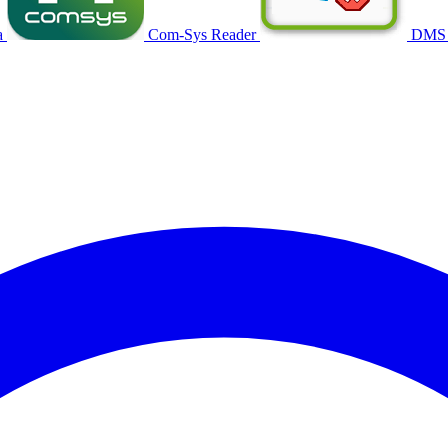
a
Com-Sys Reader
DMS