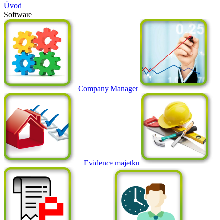
Úvod
Software
Company Manager
Evidence majetku