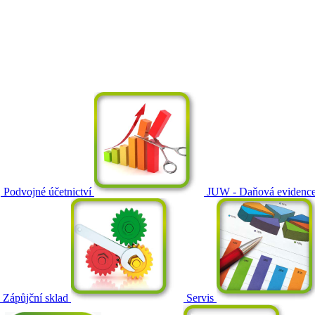
Podvojné účetnictví
JUW - Daňová evidenc
Zápůjční sklad
Servis