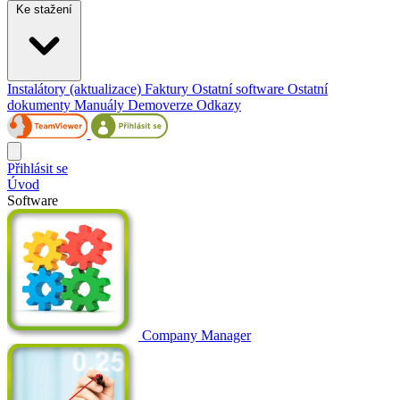
Ke stažení
Instalátory (aktualizace)
Faktury
Ostatní software
Ostatní
dokumenty
Manuály
Demoverze
Odkazy
Přihlásit se
Úvod
Software
Company Manager