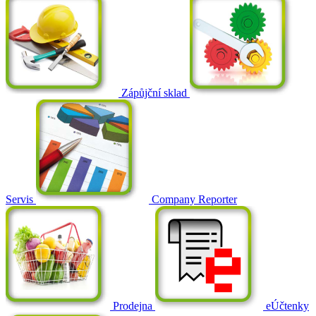
Zápůjční sklad
Servis
Company Reporter
Prodejna
eÚčtenky