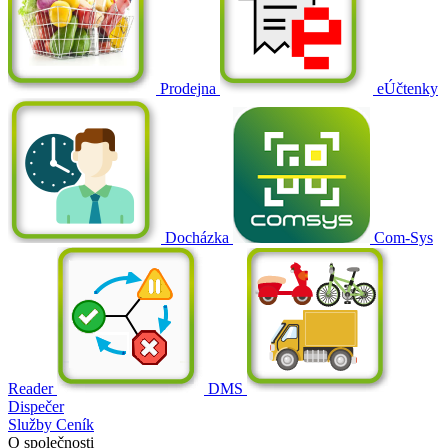
Prodejna
eÚčtenky
Docházka
Com-Sys
Reader
DMS
Dispečer
Služby
Ceník
O společnosti