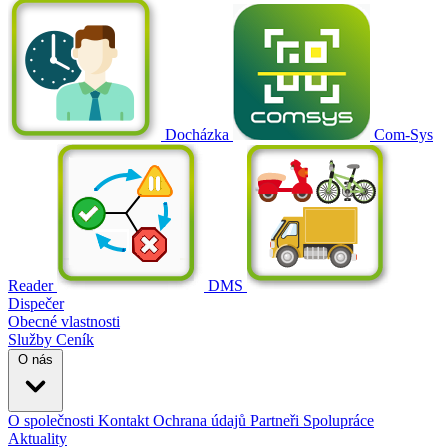
Docházka
Com-Sys
Reader
DMS
Dispečer
Obecné vlastnosti
Služby
Ceník
O nás
O společnosti
Kontakt
Ochrana údajů
Partneři
Spolupráce
Aktuality