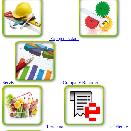
Zápůjční sklad
Servis
Company Reporter
Prodejna
eÚčtenky