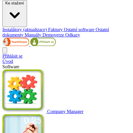
Ke stažení
Instalátory (aktualizace)
Faktury
Ostatní software
Ostatní
dokumenty
Manuály
Demoverze
Odkazy
Přihlásit se
Úvod
Software
Company Manager