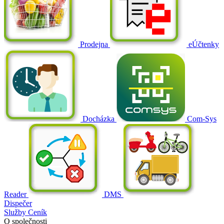
Prodejna
eÚčtenky
Docházka
Com-Sys
Reader
DMS
Dispečer
Služby
Ceník
O společnosti