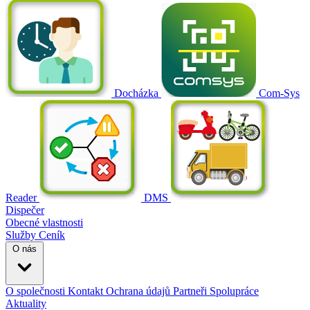
Docházka
Com-Sys
Reader
DMS
Dispečer
Obecné vlastnosti
Služby
Ceník
O nás
O společnosti
Kontakt
Ochrana údajů
Partneři
Spolupráce
Aktuality