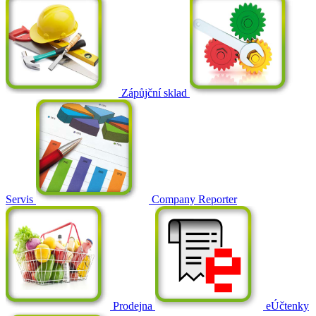
Zápůjční sklad
Servis
Company Reporter
Prodejna
eÚčtenky