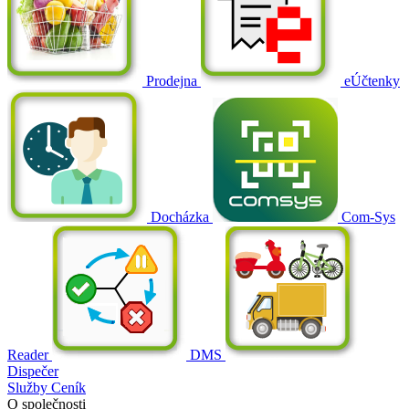
Prodejna
eÚčtenky
Docházka
Com-Sys
Reader
DMS
Dispečer
Služby
Ceník
O společnosti