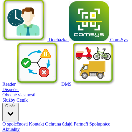
Docházka
Com-Sys
Reader
DMS
Dispečer
Obecné vlastnosti
Služby
Ceník
O nás
O společnosti
Kontakt
Ochrana údajů
Partneři
Spolupráce
Aktuality