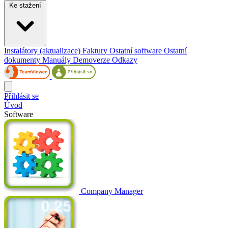
Ke stažení
Instalátory (aktualizace)
Faktury
Ostatní software
Ostatní
dokumenty
Manuály
Demoverze
Odkazy
Přihlásit se
Úvod
Software
Company Manager