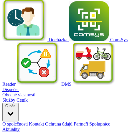
Docházka
Com-Sys
Reader
DMS
Dispečer
Obecné vlastnosti
Služby
Ceník
O nás
O společnosti
Kontakt
Ochrana údajů
Partneři
Spolupráce
Aktuality