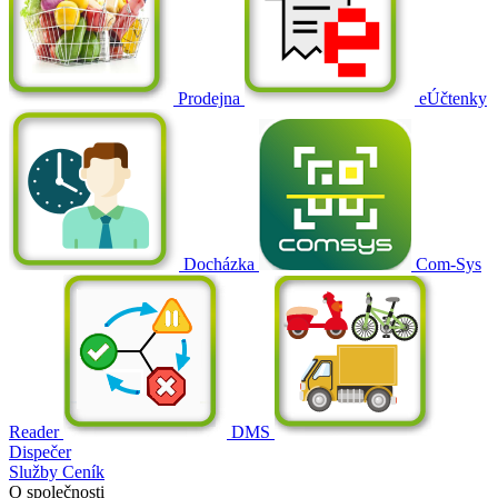
Prodejna
eÚčtenky
Docházka
Com-Sys
Reader
DMS
Dispečer
Služby
Ceník
O společnosti