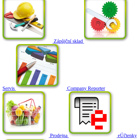
Zápůjční sklad
Servis
Company Reporter
Prodejna
eÚčtenky