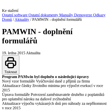
Ke stažení
Ostatní software
Ostatní dokumenty
Manuály
Demoverze
Odkazy
Domů
/
Aktuality
/
PAMWIN - doplnění formulářů
PAMWIN - doplnění
formulářů
19. ledna 2015
Aktualita
Tisknout
Program PAMwin byl doplněn o následující úpravy
Nový vzor formuláře Vyúčtování daně z příjmů za firmu
Aktualizace částky životního minima pro výpočet exekucí v roce
2015
Úprava formuláře Potvrzení zaměstnavatele druhého z poplatníků
pro uplatnění nároku na daňové zvýhodnění
Aktualizace výpočtu vykázaných dnů pro náhrady za nepřítomnost
v roce 2015