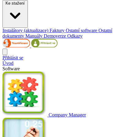
Ke stažení
Instalátory (aktualizace)
Faktury
Ostatní software
Ostatní
dokumenty
Manuály
Demoverze
Odkazy
Přihlásit se
Úvod
Software
Company Manager