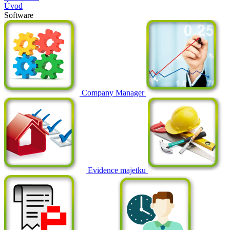
Úvod
Software
Company Manager
Evidence majetku