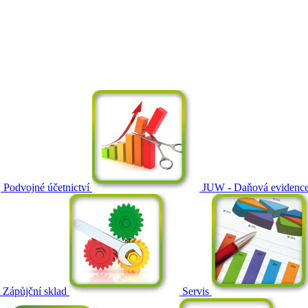
Podvojné účetnictví
JUW - Daňová evidenc
Zápůjční sklad
Servis