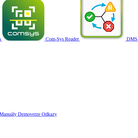
a
Com-Sys Reader
DMS
Manuály
Demoverze
Odkazy