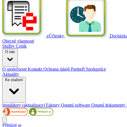
eÚčtenky
Docházk
Obecné vlastnosti
Služby
Ceník
O nás
O společnosti
Kontakt
Ochrana údajů
Partneři
Spolupráce
Aktuality
Ke stažení
Instalátory (aktualizace)
Faktury
Ostatní software
Ostatní dokumenty
Přihlásit se