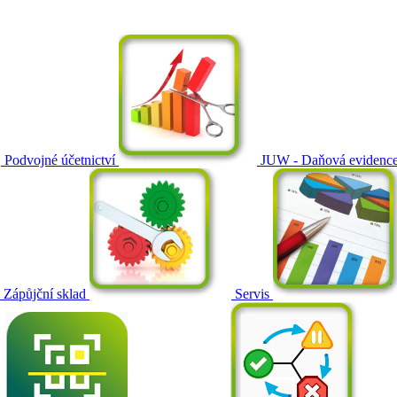
Podvojné účetnictví
JUW - Daňová evidenc
Zápůjční sklad
Servis