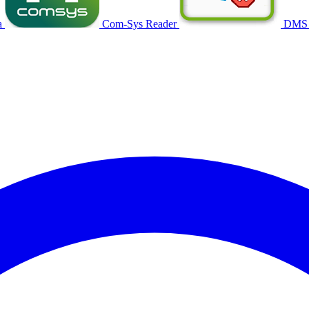
a
Com-Sys Reader
DMS