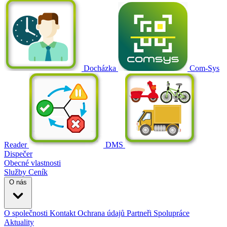
Docházka
Com-Sys
Reader
DMS
Dispečer
Obecné vlastnosti
Služby
Ceník
O nás
O společnosti
Kontakt
Ochrana údajů
Partneři
Spolupráce
Aktuality