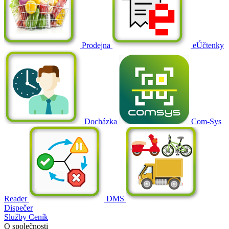
Prodejna
eÚčtenky
Docházka
Com-Sys
Reader
DMS
Dispečer
Služby
Ceník
O společnosti