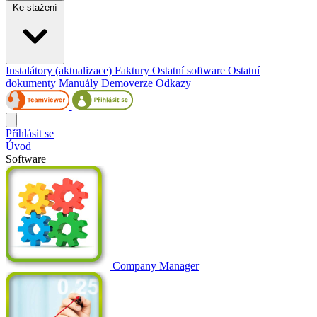
Ke stažení
Instalátory (aktualizace)
Faktury
Ostatní software
Ostatní
dokumenty
Manuály
Demoverze
Odkazy
Přihlásit se
Úvod
Software
Company Manager