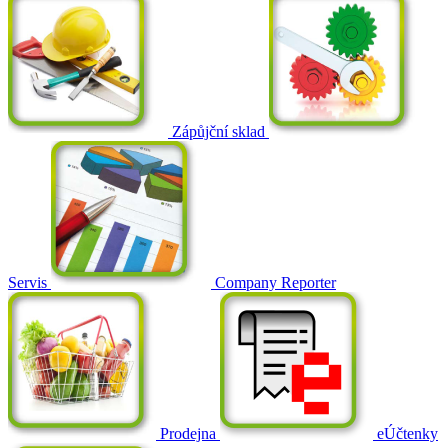
Zápůjční sklad
Servis
Company Reporter
Prodejna
eÚčtenky