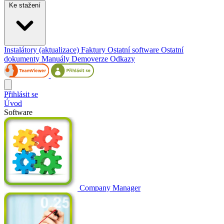
Ke stažení
Instalátory (aktualizace)
Faktury
Ostatní software
Ostatní
dokumenty
Manuály
Demoverze
Odkazy
Přihlásit se
Úvod
Software
Company Manager