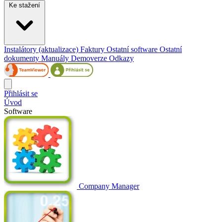
Ke stažení
Instalátory (aktualizace)
Faktury
Ostatní software
Ostatní
dokumenty
Manuály
Demoverze
Odkazy
Přihlásit se
Úvod
Software
Company Manager