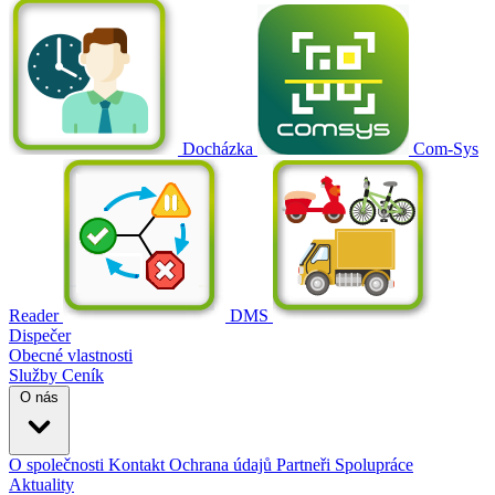
Docházka
Com-Sys
Reader
DMS
Dispečer
Obecné vlastnosti
Služby
Ceník
O nás
O společnosti
Kontakt
Ochrana údajů
Partneři
Spolupráce
Aktuality