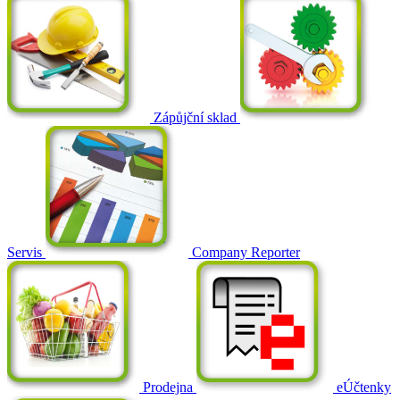
Zápůjční sklad
Servis
Company Reporter
Prodejna
eÚčtenky