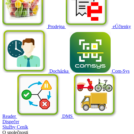
Prodejna
eÚčtenky
Docházka
Com-Sys
Reader
DMS
Dispečer
Služby
Ceník
O společnosti