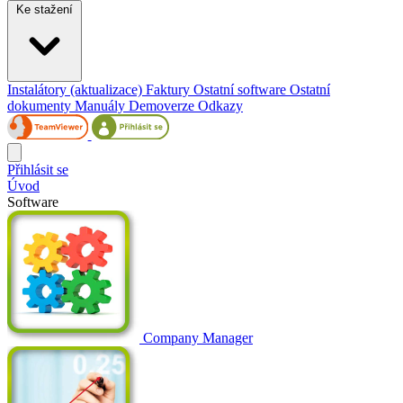
Ke stažení
Instalátory (aktualizace)
Faktury
Ostatní software
Ostatní
dokumenty
Manuály
Demoverze
Odkazy
Přihlásit se
Úvod
Software
Company Manager