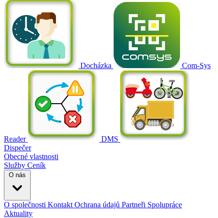
Docházka
Com-Sys
Reader
DMS
Dispečer
Obecné vlastnosti
Služby
Ceník
O nás
O společnosti
Kontakt
Ochrana údajů
Partneři
Spolupráce
Aktuality