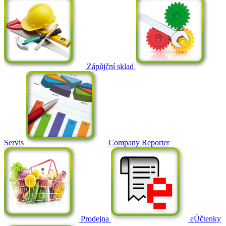
Zápůjční sklad
Servis
Company Reporter
Prodejna
eÚčtenky