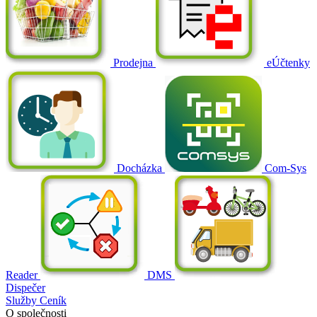
Prodejna
eÚčtenky
Docházka
Com-Sys
Reader
DMS
Dispečer
Služby
Ceník
O společnosti