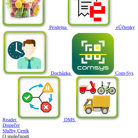
Prodejna
eÚčtenky
Docházka
Com-Sys
Reader
DMS
Dispečer
Služby
Ceník
O společnosti