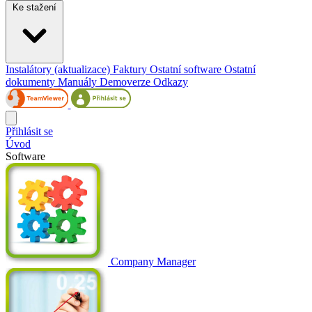
Ke stažení
Instalátory (aktualizace)
Faktury
Ostatní software
Ostatní
dokumenty
Manuály
Demoverze
Odkazy
Přihlásit se
Úvod
Software
Company Manager