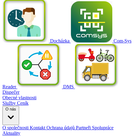
Docházka
Com-Sys
Reader
DMS
Dispečer
Obecné vlastnosti
Služby
Ceník
O nás
O společnosti
Kontakt
Ochrana údajů
Partneři
Spolupráce
Aktuality