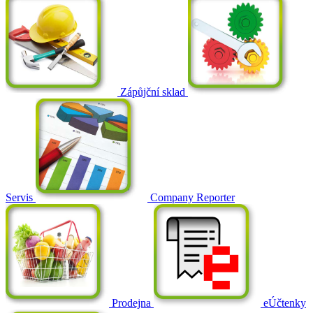
Zápůjční sklad
Servis
Company Reporter
Prodejna
eÚčtenky