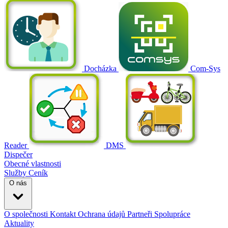
Docházka
Com-Sys
Reader
DMS
Dispečer
Obecné vlastnosti
Služby
Ceník
O nás
O společnosti
Kontakt
Ochrana údajů
Partneři
Spolupráce
Aktuality