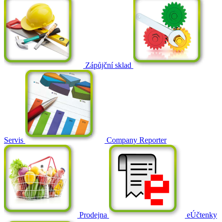
Zápůjční sklad
Servis
Company Reporter
Prodejna
eÚčtenky