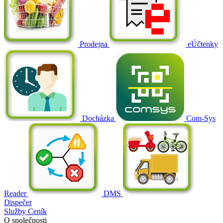
Prodejna
eÚčtenky
Docházka
Com-Sys
Reader
DMS
Dispečer
Služby
Ceník
O společnosti