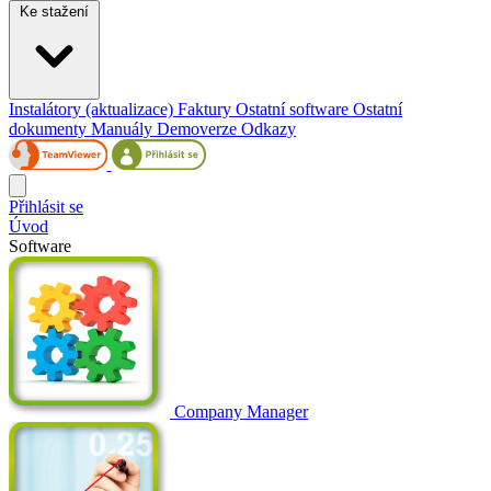
Ke stažení
Instalátory (aktualizace)
Faktury
Ostatní software
Ostatní
dokumenty
Manuály
Demoverze
Odkazy
Přihlásit se
Úvod
Software
Company Manager