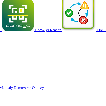
a
Com-Sys Reader
DMS
Manuály
Demoverze
Odkazy