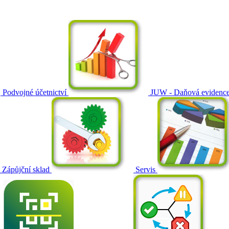
Podvojné účetnictví
JUW - Daňová evidenc
Zápůjční sklad
Servis