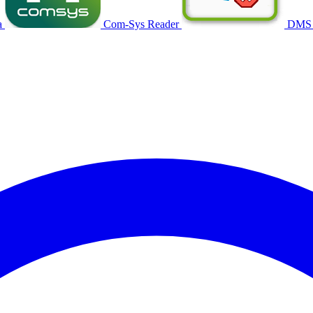
a
Com-Sys Reader
DMS