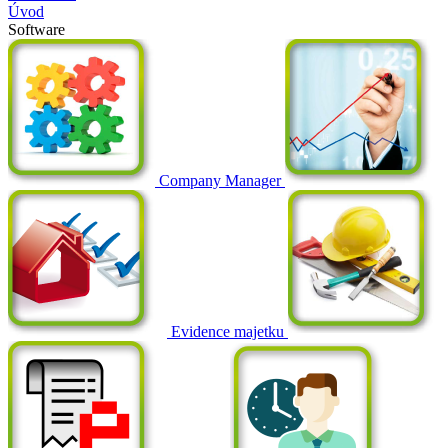
Úvod
Software
Company Manager
Evidence majetku