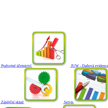
Podvojné účetnictví
JUW - Daňová evidenc
Zápůjční sklad
Servis