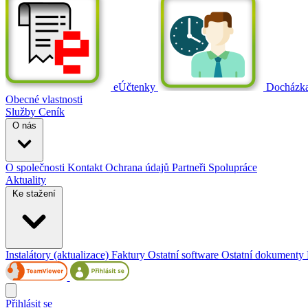
eÚčtenky
Docházk
Obecné vlastnosti
Služby
Ceník
O nás
O společnosti
Kontakt
Ochrana údajů
Partneři
Spolupráce
Aktuality
Ke stažení
Instalátory (aktualizace)
Faktury
Ostatní software
Ostatní dokumenty
Přihlásit se