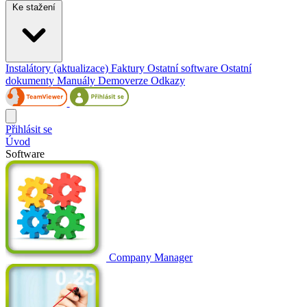
Ke stažení
Instalátory (aktualizace)
Faktury
Ostatní software
Ostatní
dokumenty
Manuály
Demoverze
Odkazy
Přihlásit se
Úvod
Software
Company Manager