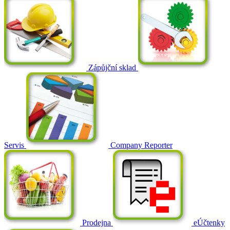
Zápůjční sklad
Servis
Company Reporter
Prodejna
eÚčtenky