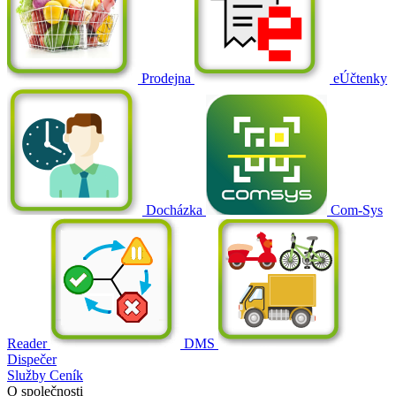
Prodejna
eÚčtenky
Docházka
Com-Sys
Reader
DMS
Dispečer
Služby
Ceník
O společnosti