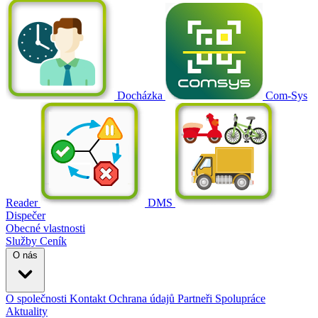
Docházka
Com-Sys
Reader
DMS
Dispečer
Obecné vlastnosti
Služby
Ceník
O nás
O společnosti
Kontakt
Ochrana údajů
Partneři
Spolupráce
Aktuality