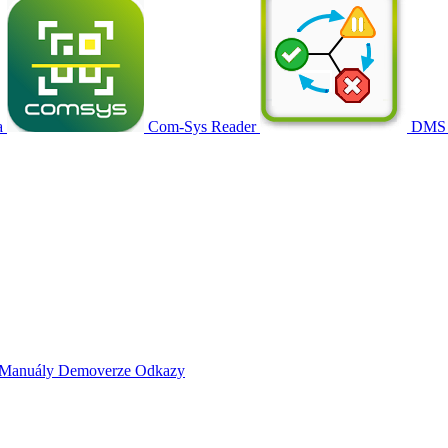
a
Com-Sys Reader
DMS
Manuály
Demoverze
Odkazy