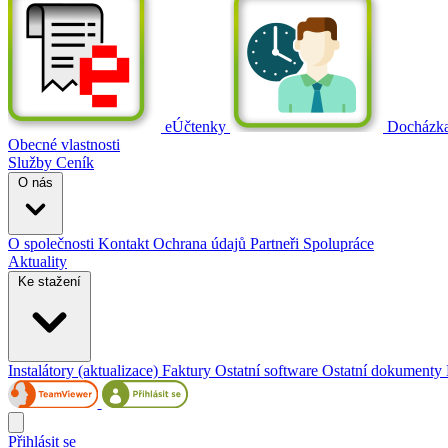
eÚčtenky
Docházk
Obecné vlastnosti
Služby
Ceník
O nás
O společnosti
Kontakt
Ochrana údajů
Partneři
Spolupráce
Aktuality
Ke stažení
Instalátory (aktualizace)
Faktury
Ostatní software
Ostatní dokumenty
Přihlásit se