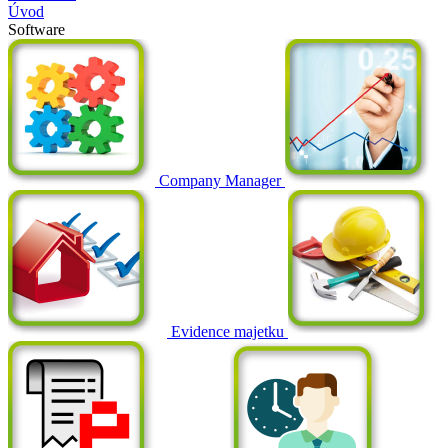
Úvod
Software
Company Manager
Evidence majetku