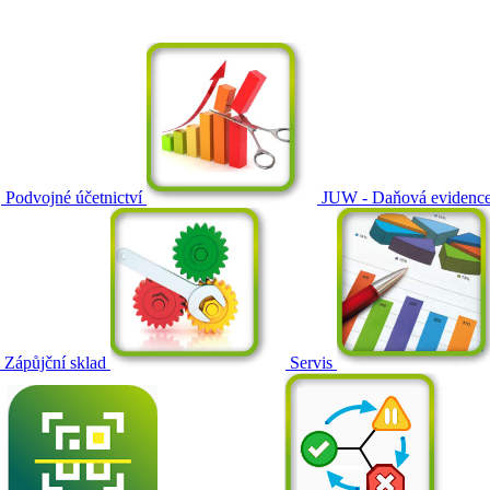
Podvojné účetnictví
JUW - Daňová evidenc
Zápůjční sklad
Servis