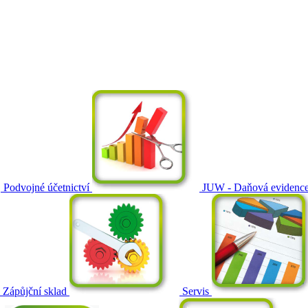
Podvojné účetnictví
JUW - Daňová evidenc
Zápůjční sklad
Servis