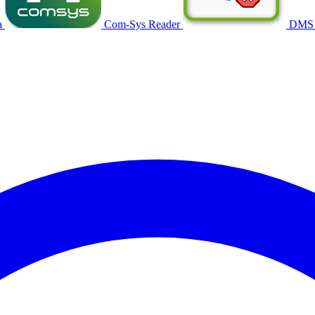
a
Com-Sys Reader
DMS