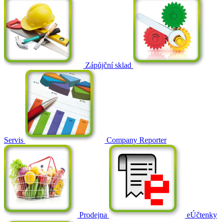
Zápůjční sklad
Servis
Company Reporter
Prodejna
eÚčtenky