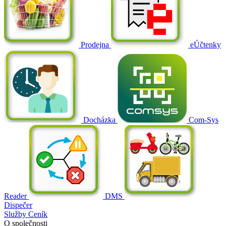
Prodejna
eÚčtenky
Docházka
Com-Sys
Reader
DMS
Dispečer
Služby
Ceník
O společnosti