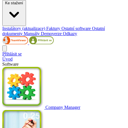
Ke stažení
Instalátory (aktualizace)
Faktury
Ostatní software
Ostatní
dokumenty
Manuály
Demoverze
Odkazy
Přihlásit se
Úvod
Software
Company Manager