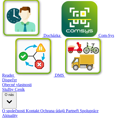
Docházka
Com-Sys
Reader
DMS
Dispečer
Obecné vlastnosti
Služby
Ceník
O nás
O společnosti
Kontakt
Ochrana údajů
Partneři
Spolupráce
Aktuality