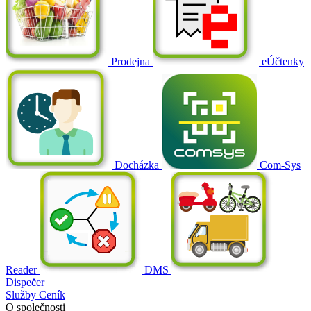
Prodejna
eÚčtenky
Docházka
Com-Sys
Reader
DMS
Dispečer
Služby
Ceník
O společnosti