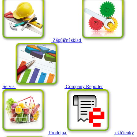
Zápůjční sklad
Servis
Company Reporter
Prodejna
eÚčtenky