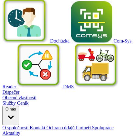
Docházka
Com-Sys
Reader
DMS
Dispečer
Obecné vlastnosti
Služby
Ceník
O nás
O společnosti
Kontakt
Ochrana údajů
Partneři
Spolupráce
Aktuality