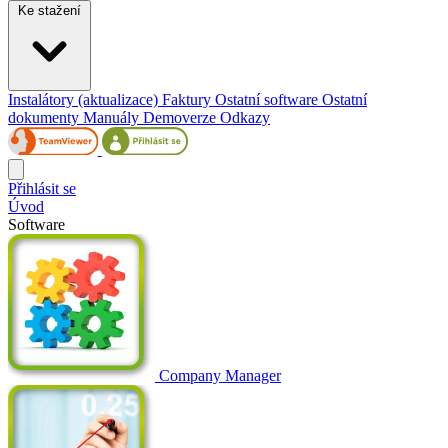
Ke stažení
Instalátory (aktualizace)
Faktury
Ostatní software
Ostatní
dokumenty
Manuály
Demoverze
Odkazy
Přihlásit se
Úvod
Software
Company Manager