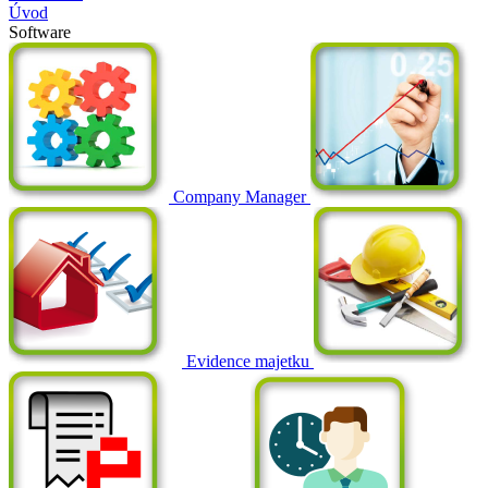
Úvod
Software
Company Manager
Evidence majetku