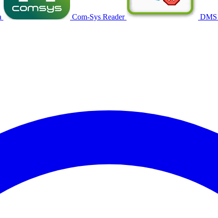
a
Com-Sys Reader
DMS