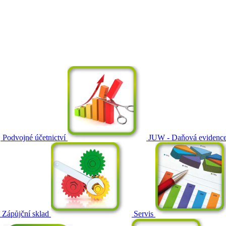
Podvojné účetnictví
JUW - Daňová evidenc
Zápůjční sklad
Servis