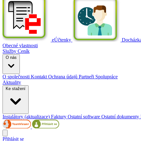
eÚčtenky
Docházk
Obecné vlastnosti
Služby
Ceník
O nás
O společnosti
Kontakt
Ochrana údajů
Partneři
Spolupráce
Aktuality
Ke stažení
Instalátory (aktualizace)
Faktury
Ostatní software
Ostatní dokumenty
Přihlásit se