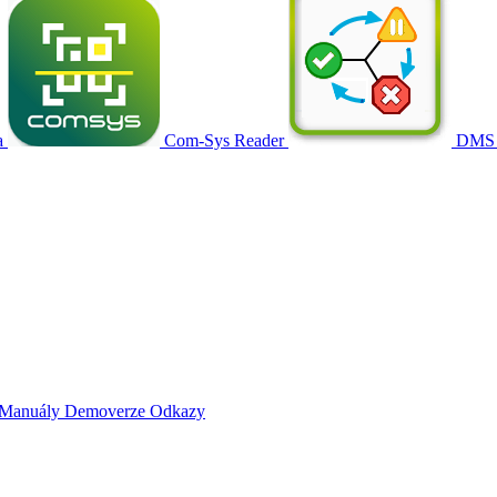
a
Com-Sys Reader
DMS
Manuály
Demoverze
Odkazy