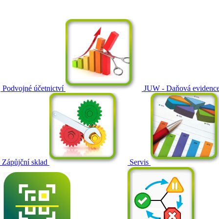
Podvojné účetnictví
JUW - Daňová evidenc
Zápůjční sklad
Servis