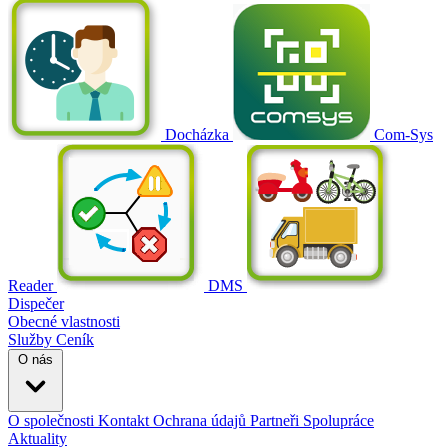
Docházka
Com-Sys
Reader
DMS
Dispečer
Obecné vlastnosti
Služby
Ceník
O nás
O společnosti
Kontakt
Ochrana údajů
Partneři
Spolupráce
Aktuality