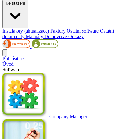
Ke stažení
Instalátory (aktualizace)
Faktury
Ostatní software
Ostatní
dokumenty
Manuály
Demoverze
Odkazy
Přihlásit se
Úvod
Software
Company Manager