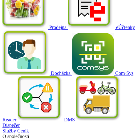
Prodejna
eÚčtenky
Docházka
Com-Sys
Reader
DMS
Dispečer
Služby
Ceník
O společnosti