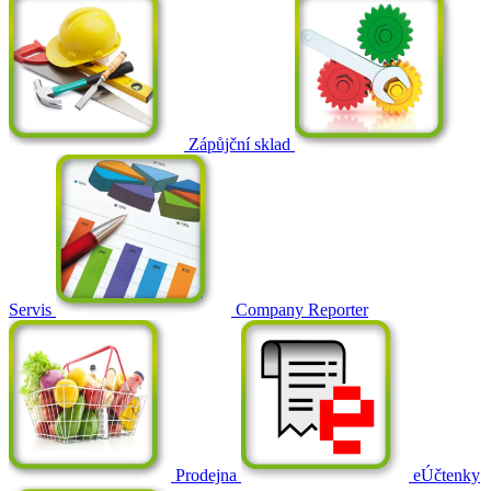
Zápůjční sklad
Servis
Company Reporter
Prodejna
eÚčtenky