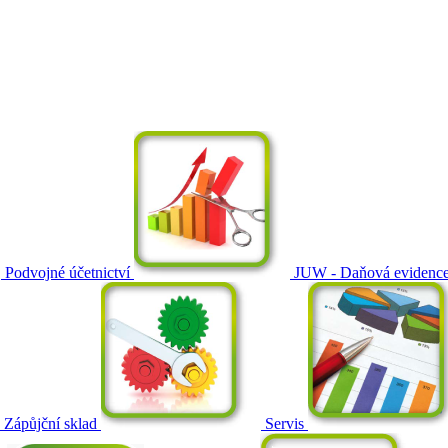
Podvojné účetnictví
JUW - Daňová evidenc
Zápůjční sklad
Servis