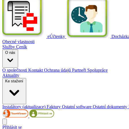
eÚčtenky
Docházk
Obecné vlastnosti
Služby
Ceník
O nás
O společnosti
Kontakt
Ochrana údajů
Partneři
Spolupráce
Aktuality
Ke stažení
Instalátory (aktualizace)
Faktury
Ostatní software
Ostatní dokumenty
Přihlásit se