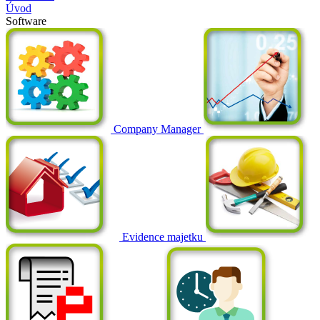
Úvod
Software
Company Manager
Evidence majetku