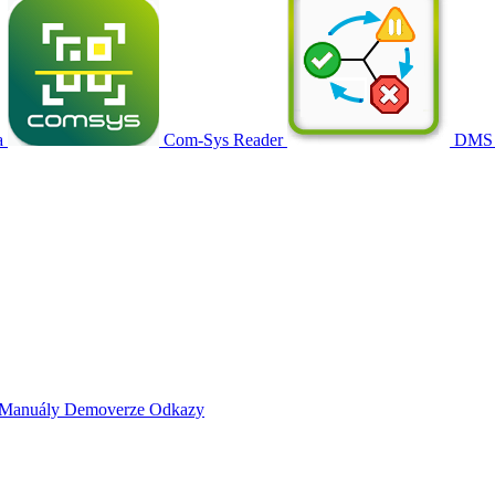
a
Com-Sys Reader
DMS
Manuály
Demoverze
Odkazy