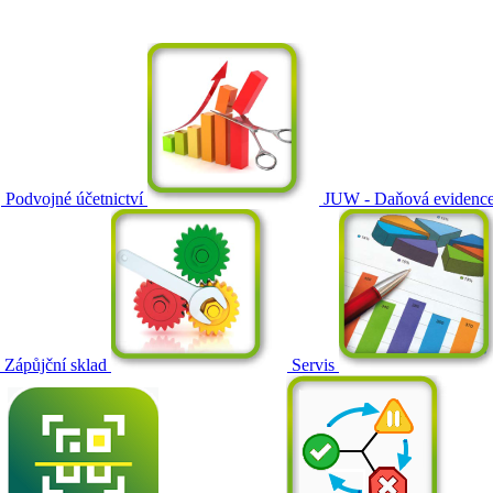
Podvojné účetnictví
JUW - Daňová evidenc
Zápůjční sklad
Servis