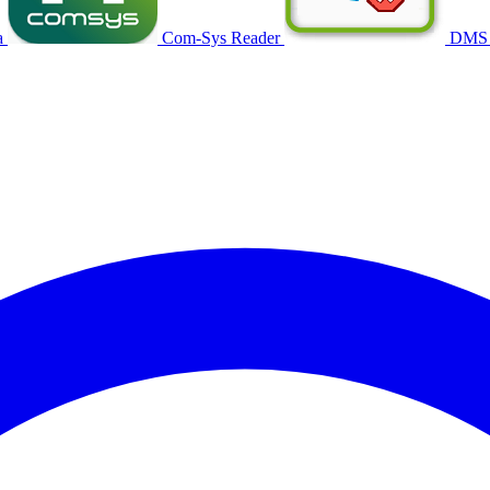
a
Com-Sys Reader
DMS